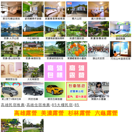
高雄民宿推薦
-
高雄住宿推薦
-
85大樓民宿
-
85
高雄露營
美濃露營
杉林露營
六龜露營