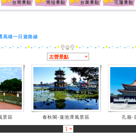
選高雄一日遊路線
風景區
春秋閣-蓮池潭風景區
孔廟-