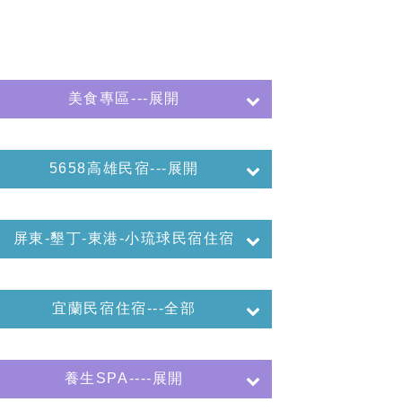
美食專區---展開
5658高雄民宿---展開
屏東-墾丁-東港-小琉球民宿住宿
宜蘭民宿住宿---全部
養生SPA----展開