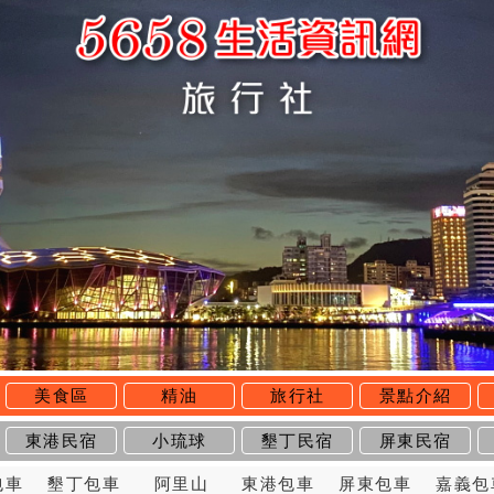
美食區
精油
旅行社
景點介紹
東港民宿
小琉球
墾丁民宿
屏東民宿
包車
墾丁包車
阿里山
東港包車
屏東包車
嘉義包