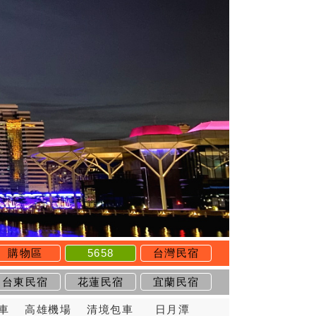
購物區
5658
台灣民宿
台東民宿
花蓮民宿
宜蘭民宿
車
高雄機場
清境包車
日月潭