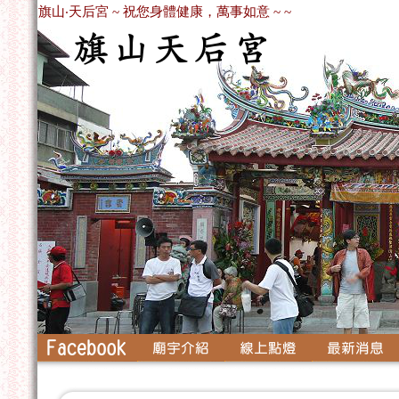
旗山‧天后宮 ~ 祝您身體健康，萬事如意 ~ ~