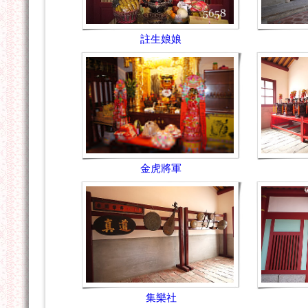
註生娘娘
金虎將軍
集樂社