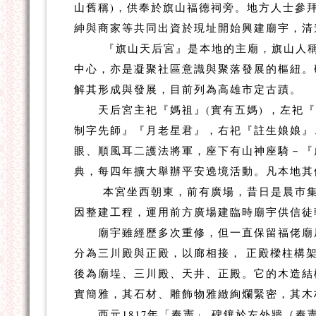
山舊稱)，供奉於旗山福德祠旁。地方人士參拜
紳與商家等共同出資於現址開始興建廟宇，
清
『旗山天后宮』是本地的主廟，旗山人稱為
中心，亦是凝聚社區意識與聚落發展的樞紐。
解其形成與發展，目前列為高雄市定古蹟。
天后宮主祀『媽祖』(實有五媽) ，左祀『
制字先師』『月老星君』，右祀『註生娘娘』
眼、順風耳二護法將軍，座下有山神座騎－『
典，每四年擴大舉辦平安遶境活動。凡本地其
本宮坐西朝東，前有廣場，昔日是晨巿集，
因整建工程，運用前方廣場建臨時廟宇供信徒
廟宇雖經歷多次重修，但一直保留福佬廟屋
分為三川殿與正殿，以廊相接， 正殿樑柱構
後為廟埕、三川殿、天井、正殿。它的木造結
實簡雅，其石材、雕飾物雅緻絢爛緊密，其木
西元1817年「奉憲」 碑鑲於左外牆（奉