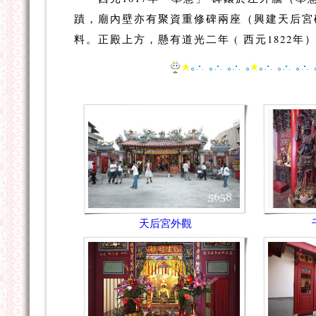
蹟，廟內壁亦有聚資重修碑兩座（興建天后宮
料。正殿上方，懸有道光二年 ( 西元1822
天后宮外觀