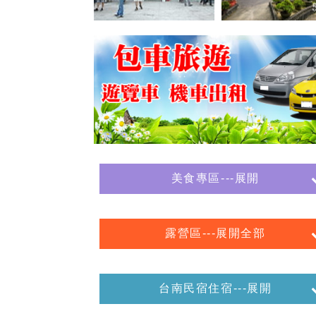
美食專區---展開
露營區---展開全部
台南民宿住宿---展開