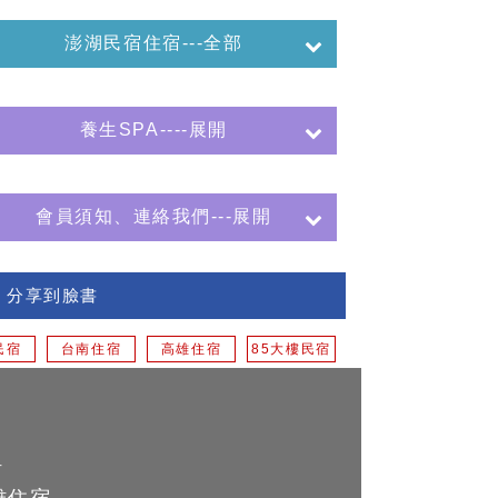
澎湖民宿住宿---全部
養生SPA----展開
會員須知、連絡我們---展開
分享到臉書
民宿
台南住宿
高雄住宿
85大樓民宿
計
雄住宿