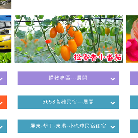
購物專區---展開
5658高雄民宿---展開
屏東-墾丁-東港-小琉球民宿住宿