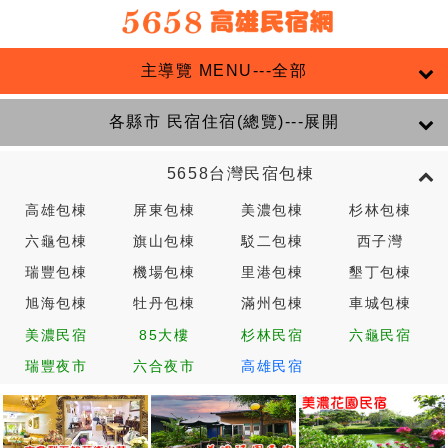
主導覽 MENU---全部
各縣市 民宿住宿(總覽)---展開
5658台灣民宿包棟
高雄包棟
屏東包棟
美濃包棟
杉林包棟
六龜包棟
旗山包棟
駁二包棟
西子灣
瑞豐包棟
機場包棟
里港包棟
墾丁包棟
旭海包棟
牡丹包棟
滿州包棟
車城包棟
美濃民宿
85大樓
杉林民宿
六龜民宿
瑞豐夜市
六合夜市
高雄民宿