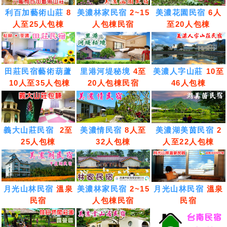
利百加藝術山莊
8
美濃林家民宿
2~15
美濃花園民宿
6人
人至25人包棟
人包棟民宿
至20人包棟
田莊民宿藝術葫蘆
里港河堤秘境
4至
美濃人字山莊
10至
10人至35人包棟
20人包棟民宿
46人包棟
義大山莊民宿
2至
美濃情民宿
8人至
美濃湖美茵民宿
2
25人包棟
32人包棟
人至22人包棟
月光山林民宿
溫泉
美濃林家民宿
2~15
月光山林民宿
溫泉
民宿
人包棟民宿
民宿