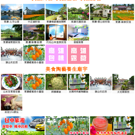
美食陶藝養生廟宇