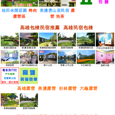
桂田休閒莊園
烤肉
美濃雲山居民宿
露
露營區
營 泡茶
高雄包棟民宿推薦
高雄民宿包棟
高雄露營
美濃露營
杉林露營
六龜露營