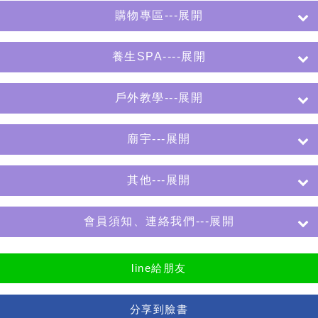
購物專區---展開
養生SPA----展開
戶外教學---展開
廟宇---展開
其他---展開
會員須知、連絡我們---展開
line給朋友
分享到臉書