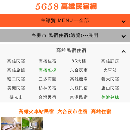
主導覽 MENU---全部
各縣市 民宿住宿(總覽)---展開
高雄民宿住宿
高雄民宿
高雄住宿
85大樓
高雄訂房
高雄旅館
高雄包棟
六合夜市
火車站
駁二民宿
三多商圈
高雄機場
義大民宿
美濃民宿
杉林民宿
六龜民宿
旗山民宿
佛光山
台灣民宿
東港民宿
美濃包棟
高雄火車站民宿
六合夜市住宿
高雄住宿