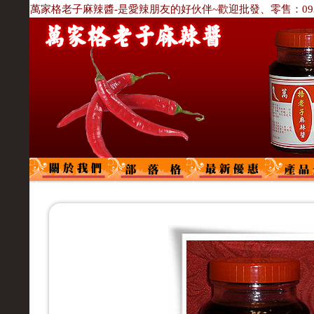
萬家格老子麻辣醬-是愛辣朋友的好伙伴~歡迎批發、零售：0933-