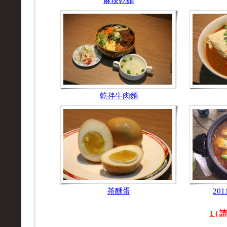
麻辣乾麵
乾拌牛肉麵
茶醺蛋
20
1
(