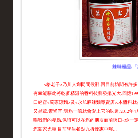
辣味極品-「萬
<格老子>乃川人鄉間問候辭.因目前坊間有許多號
有幸能藉此將乾爹精湛的醬料技藝發揚光大.回憶199
口經營<萬家涼麵>及<永旭麻辣麵專賣店>.本醬料就
又是葷.素皆宜!讓您一嚐就會愛上它的味道.2012
嚐我們的餐點.保證可以在您的朋友面前誇口<你一
您闔家光臨.目前學生餐點九折優惠中喔...