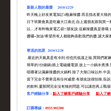
新新人類的最愛 2010/12/29
昨天晚上好友來電加訂4瓶麻辣醬.而且指名要大辣的
日下班聚會真是吃遍大江南北.自上週朋友跟我買一
以....才有昨晚來電乙節!!朋友說:這麻辣醬真是
醬囉~加油!希望所有人都能夠喜歡我們的醬.讓大家
寒流的剋星 2010/12/28
.最近的天氣真是有冷到.但也托低溫之福.買我們家
簡單的3分鐘鍋)插上電磁爐電源.放上一小鍋水煮沸
咀嚼著沾滿麻辣醬的火鍋料.除了大辣口味以外.中及
當下完全不覺寒流有任何威脅.有朋友說很怕辣.告訴
的飲料.霎那間完全沒有辣的問題.可以讓您再上戰場衝
客戶經驗分享：
點入了解客戶經驗分享
點入了解
訂購專線：
0933.902300