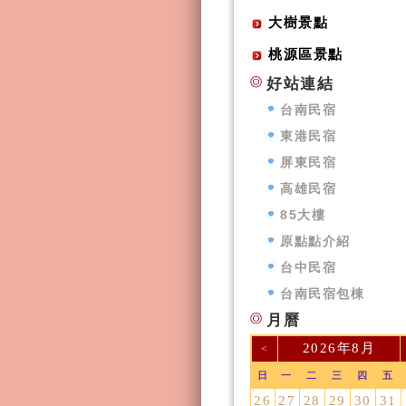
大樹景點
桃源區景點
好站連結
台南民宿
東港民宿
屏東民宿
高雄民宿
85大樓
原點點介紹
台中民宿
台南民宿包棟
月曆
2026年8月
<
日
一
二
三
四
五
26
27
28
29
30
31