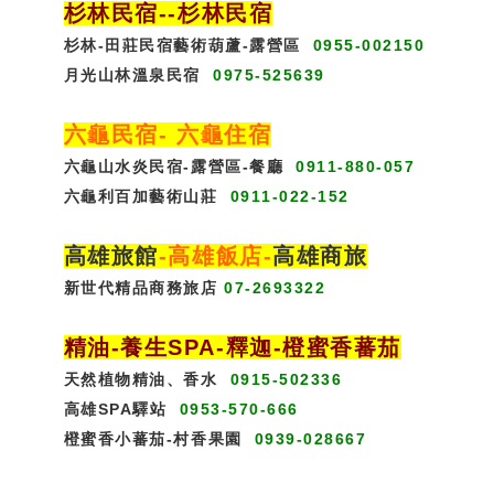
杉林民宿
-
-杉林民宿
杉林-田莊民宿藝術葫蘆-露營區
0955-002150
月光山林溫泉民宿
0975-525639
六龜民宿
-
六龜住宿
六龜山水炎民宿-露營區-
餐廳
0911-880-057
六龜利百加藝術山莊
0911-022-152
高雄旅館
-
高雄飯店
-
高雄商旅
新世代精品商務旅店
07-2693322
精油-養生SPA
-
釋迦-橙蜜香蕃茄
天然植物精油、香水
0915-502336
高雄SPA驛站
0953-570-666
橙蜜香小蕃茄-村香果園
0939-028667