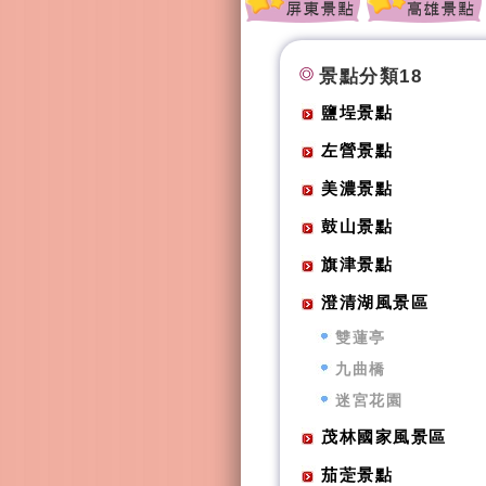
景點分類18
鹽埕景點
左營景點
美濃景點
鼓山景點
旗津景點
澄清湖風景區
雙蓮亭
九曲橋
迷宮花園
茂林國家風景區
茄萣景點