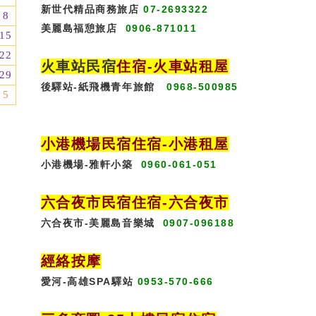
新世代精品商務旅店
07-2693322
8
美麗島福憩旅店
0906-871011
15
22
火車站民宿
住宿
-火車站租屋
29
後驛站-紙飛機青年旅館
0968-500985
5
小港機場民宿住宿-小港租屋
小港機場-雅軒小築
0960-061-051
六合夜市民宿
住宿
-六合夜市
六合夜市-美麗島音樂城
0907-096188
經絡按摩
愛河-高雄SPA驛站
0953-570-666