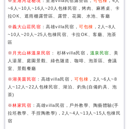
※
里港河堤秘境
：里港villa民宿露營區，
可包棟
，4人
~6人~10人~16人~20人包棟民宿，烤肉、麻將桌、卡
拉OK、遮雨棚露營區、露營、花園、水池、客廳
※
義大山莊民宿
：高雄villa民宿，
可包棟
，2人~8人
~10人~20人~25人包棟民宿、卡拉OK、客廳、泡茶
區
※
月光山林溫泉民宿
： 杉林villa民宿，
溫泉民宿
、美
人湯屋、庭園景觀、綠色隧道、咖啡、泡茶區、會議
室、景觀餐廳
※
湖美茵民宿
：高雄villa民宿，
可包棟
，2人~6人~8
人~12人~22人包棟民宿、湖泊、釣魚(自備釣具、泡
茶)
※
林家民宿
：高雄villa民宿，戶外教學、陶藝體驗(手
拉坯教學、手捏陶教學)，2人~4人~13人~15人包棟民
宿