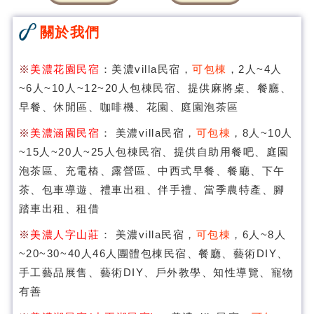
關於我們
※
美濃花園民宿
：美濃villa民宿，
可包棟
，2人~4人
~6人~10人~12~20人包棟民宿、提供麻將桌、餐廳、
早餐、休閒區、咖啡機、花園、庭園泡茶區
※
美濃涵園民宿
： 美濃villa民宿，
可包棟
，8人~10人
~15人~20人~25人包棟民宿、提供自助用餐吧、庭園
泡茶區、充電樁、露營區、中西式早餐、餐廳、下午
茶、包車導遊、禮車出租、伴手禮、當季農特產、腳
踏車出租、租借
※
美濃人字山莊
： 美濃villa民宿，
可包棟
，6人~8人
~20~30~40人46人團體包棟民宿、餐廳、藝術DIY、
手工藝品展售、藝術DIY、戶外教學、知性導覽、寵物
有善