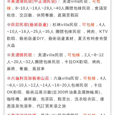
※
美濃湖民宿(中正湖民宿)
： 美濃villa民宿，
可包
棟
，8~10人~18人~28人~40人團體包棟民宿，會議室
租借、交誼廳、休閒餐廳、庭園景觀區
※
田莊民宿(藝術葫蘆)
：杉林villa民宿，
可包棟
，4人
~10人~16人~25人~35人 團體包棟民宿 ，烤肉、KTV
歡唱、藝術葫蘆DIY、藝術葫蘆素材、夏天有時會有螢
火蟲
※
美濃情民宿
： 美濃villa民宿，
可包棟
，2人~8~12
人~20人~32人團體包棟民宿，卡拉OK歡唱、烤肉、
麻將、餐廳、風鼓車
※
六龜利百加藝術山莊
：六龜villa民宿，
可包棟
，4人
~8人~10人~12人~14人~16~20人包棟民宿 ，卡拉
OK歡唱、藝術品展示廳(近300件油畫及擺飾輪展)、
咖啡機、麻將廳、泡茶區、觀景台、洗衣晾衣區、優
惠溫泉泡湯券、代訂寶來湯之旅