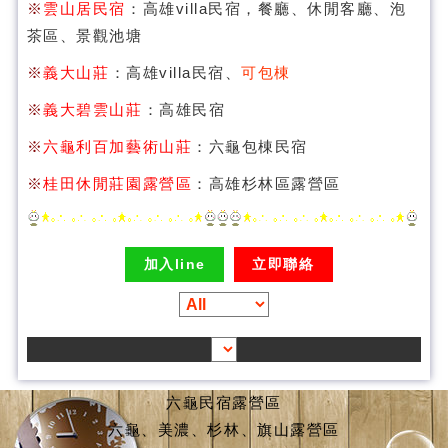
※
雲山居民宿
：高雄villa民宿，餐廳、休閒客廳、泡
茶區、景觀池塘
※
義大山莊
：高雄villa民宿、
可包棟
※
義大碧雲山莊
：高雄民宿
※
六龜利百加藝術山莊
：六龜包棟民宿
※
桂田休閒莊園露營區
：高雄杉林區露營區
加入line
立即聯絡
六龜民宿露營區
六龜、美濃、杉林、旗山露營區