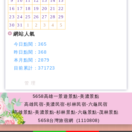
9
10
11
12
13
14
15
16
17
18
19
20
21
22
23
24
25
26
27
28
29
30
31
1
2
3
4
5
網站人氣
今日點閱：
365
昨日點閱：
368
本月點閱：
2879
目前累計：
371723
管 理
5658高雄一景遊景點-美濃景點
高雄民宿-美濃民宿-杉林民宿-六龜民宿
高雄景點-美濃景點-杉林景點-六龜景點-茂林景點
5658台灣旅宿網
(1110808)