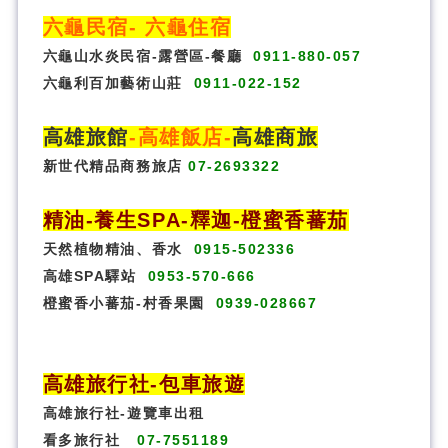
六龜民宿
-
六龜住宿
六龜山水炎民宿-露營區-
餐廳
0911-880-057
六龜利百加藝術山莊
0911-022-152
高雄旅館
-
高雄飯店
-
高雄商旅
新世代精品商務旅店
07-2693322
精油-養生SPA
-
釋迦-橙蜜香蕃茄
天然植物精油、香水
0915-502336
高雄SPA驛站
0953-570-666
橙蜜香小蕃茄-村香果園
0939-028667
高雄旅行社
-
包車旅遊
高雄旅行社
-
遊覽車出租
看多旅行社
07-7551189