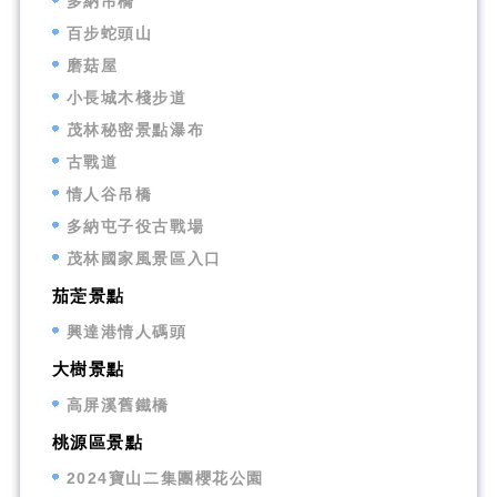
多納吊橋
百步蛇頭山
磨菇屋
小長城木棧步道
茂林秘密景點瀑布
古戰道
情人谷吊橋
多納屯子役古戰場
茂林國家風景區入口
茄萣景點
興達港情人碼頭
大樹景點
高屏溪舊鐵橋
桃源區景點
2024寶山二集團櫻花公園