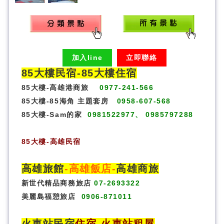
加入line
立即聯絡
85大樓民宿-
85大樓住宿
85大樓-高雄港商旅
0977-241-566
85大樓-85海角 主題套房
0958-607-568
85大樓-Sam的家
0981522977、 0985797288
85大樓
-
高雄民宿
高雄旅館
-
高雄飯店
-
高雄商旅
新世代精品商務旅店
07-2693322
美麗島福憩旅店
0906-871011
火車站民宿
住宿
-火車站租屋