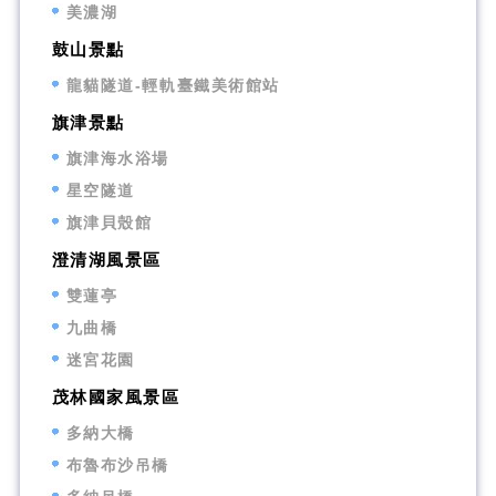
美濃湖
鼓山景點
龍貓隧道-輕軌臺鐵美術館站
旗津景點
旗津海水浴場
星空隧道
旗津貝殼館
澄清湖風景區
雙蓮亭
九曲橋
迷宮花園
茂林國家風景區
多納大橋
布魯布沙吊橋