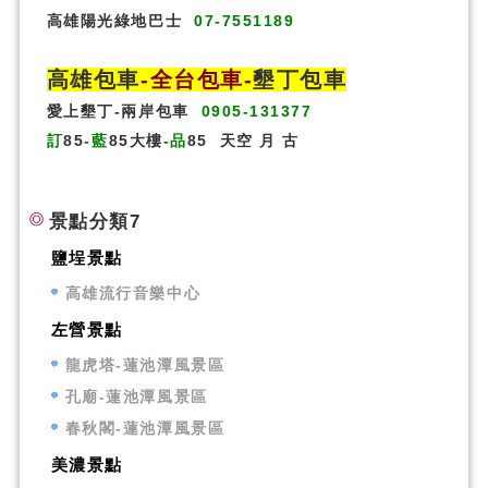
高雄陽光綠地巴士
07-7551189
高雄包車
-
全台包車
-
墾丁包車
愛上墾丁-兩岸包車
0905-131377
訂
85
-藍
85大樓
-品
85
天空
月
古
景點分類7
鹽埕景點
高雄流行音樂中心
左營景點
龍虎塔-蓮池潭風景區
孔廟-蓮池潭風景區
春秋閣-蓮池潭風景區
美濃景點