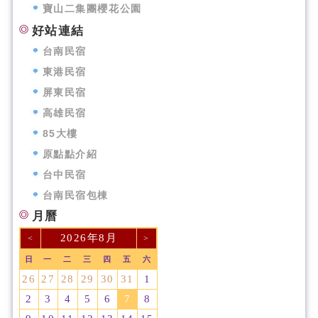
寶山二集團櫻花公園
好站連結
台南民宿
東港民宿
屏東民宿
高雄民宿
85大樓
原點點介紹
台中民宿
台南民宿包棟
月曆
2026年8月
<
>
日
一
二
三
四
五
六
26
27
28
29
30
31
1
2
3
4
5
6
7
8