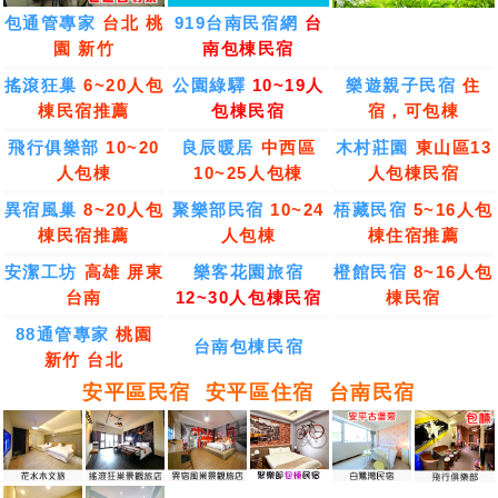
包通管專家
台北 桃
919台南民宿網
台
園 新竹
南包棟民宿
搖滾狂巢
6~20人包
公園綠驛
10~19人
樂遊親子民宿
住
棟民宿推薦
包棟民宿
宿，可包棟
飛行俱樂部
10~20
良辰暖居
中西區
木村莊園
東山區13
人包棟
10~25人包棟
人包棟民宿
異宿風巢
8~20人包
聚樂部民宿
10~24
梧藏民宿
5~16人包
棟民宿推薦
人包棟
棟住宿推薦
安潔工坊
高雄 屏東
樂客花園旅宿
橙館民宿
8~16人包
台南
12~30人包棟民宿
棟民宿
88通管專家
桃園
台南包棟民宿
新竹 台北
安平區民宿
安平區住宿
台南民宿