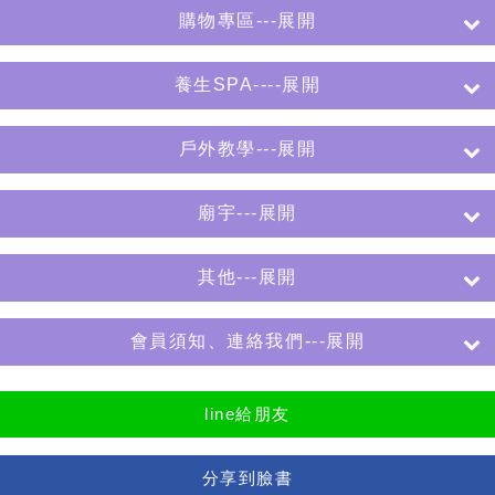
購物專區---展開
養生SPA----展開
戶外教學---展開
廟宇---展開
其他---展開
會員須知、連絡我們---展開
line給朋友
分享到臉書