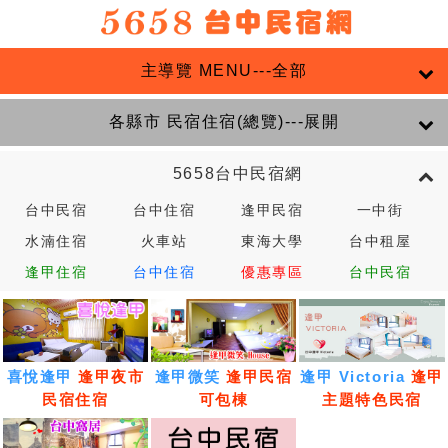
主導覽 MENU---全部
各縣市 民宿住宿(總覽)---展開
5658台中民宿網
台中民宿
台中住宿
逢甲民宿
一中街
水湳住宿
火車站
東海大學
台中租屋
逢甲住宿
台中住宿
優惠專區
台中民宿
喜悅逢甲
逢甲夜市
逢甲微笑
逢甲民宿
逢甲 Victoria
逢甲
民宿住宿
可包棟
主題特色民宿