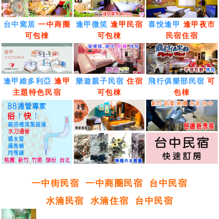
台中窩居
一中商圈
逢甲微笑
逢甲民宿
喜悅逢甲
逢甲夜市
可包棟
可包棟
民宿住宿
逢甲維多利亞
逢甲
樂遊親子民宿
住宿
飛行俱樂部民宿
可
主題特色民宿
可包棟
包棟
一中街民宿
一中商圈民宿
台中民宿
水湳民宿
水湳住宿
台中民宿