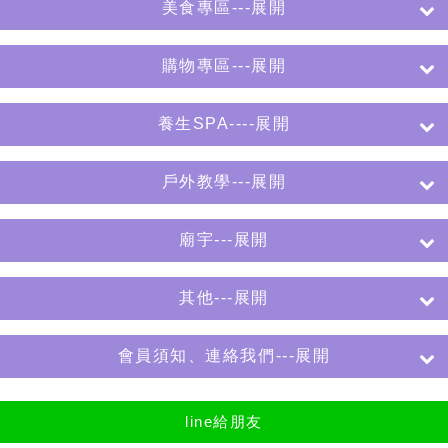
美食專區---展開
購物專區---展開
養生SPA----展開
戶外教學---展開
廟宇---展開
其他---展開
會員須知、連絡我們---展開
line給朋友