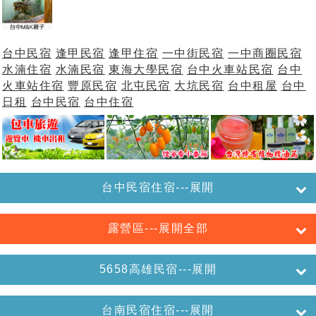
台中民宿
逢甲民宿
逢甲住宿
一中街民宿
一中商圈民宿
水湳住宿
水湳民宿
東海大學民宿
台中火車站民宿
台中
火車站住宿
豐原民宿
北屯民宿
大坑民宿
台中租屋
台中
日租
台中民宿
台中住宿
台中民宿住宿---展開
露營區---展開全部
5658高雄民宿---展開
台南民宿住宿---展開