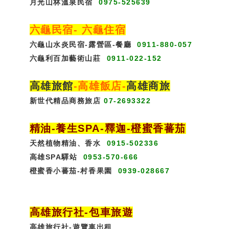
月光山林溫泉民宿
0975-525639
六龜民宿
-
六龜住宿
六龜山水炎民宿-露營區-
餐廳
0911-880-057
六龜利百加藝術山莊
0911-022-152
高雄旅館
-
高雄飯店
-
高雄商旅
新世代精品商務旅店
07-2693322
精油-養生SPA
-
釋迦-橙蜜香蕃茄
天然植物精油、香水
0915-502336
高雄SPA驛站
0953-570-666
橙蜜香小蕃茄-村香果園
0939-028667
高雄旅行社
-
包車旅遊
高雄旅行社
-
遊覽車出租