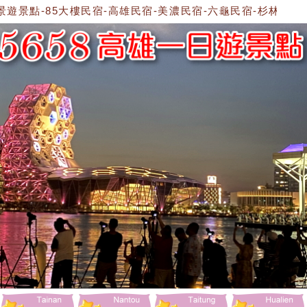
景點-85大樓民宿-高雄民宿-美濃民宿-六龜民宿-杉林民宿-美