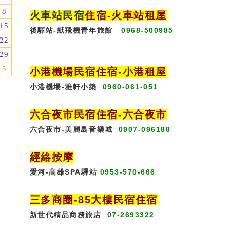
8
火車站民宿
住宿
-火車站租屋
15
後驛站-紙飛機青年旅館
0968-500985
22
29
5
小港機場民宿住宿-小港租屋
小港機場-雅軒小築
0960-061-051
六合夜市民宿
住宿
-六合夜市
六合夜市-美麗島音樂城
0907-096188
經絡按摩
愛河-高雄SPA驛站
0953-570-666
三多商圈
-85大樓民宿住宿
新世代精品商務旅店
07-2693322