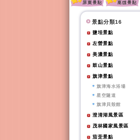
景點分類16
鹽埕景點
左營景點
美濃景點
鼓山景點
旗津景點
旗津海水浴場
星空隧道
旗津貝殼館
澄清湖風景區
茂林國家風景區
茄萣景點