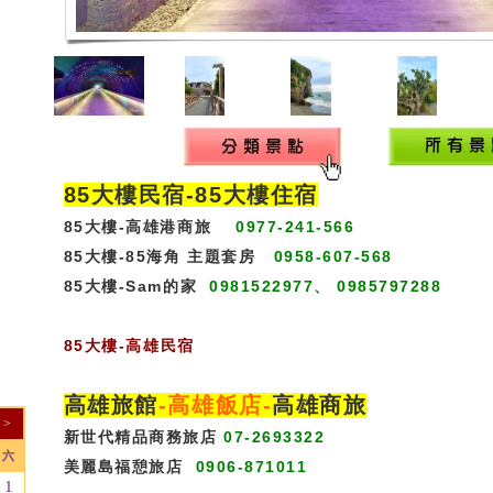
85大樓民宿-
85大樓住宿
85大樓-高雄港商旅
0977-241-566
85大樓-85海角 主題套房
0958-607-568
85大樓-Sam的家
0981522977、 0985797288
85大樓
-
高雄民宿
高雄旅館
-
高雄飯店
-
高雄商旅
>
新世代精品商務旅店
07-2693322
六
美麗島福憩旅店
0906-871011
1