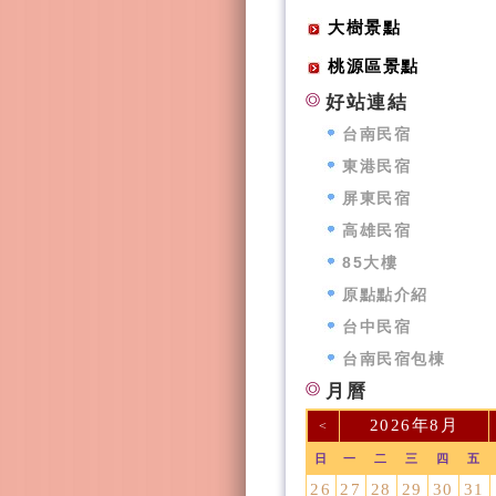
大樹景點
桃源區景點
好站連結
台南民宿
東港民宿
屏東民宿
高雄民宿
85大樓
原點點介紹
台中民宿
台南民宿包棟
月曆
2026年8月
<
日
一
二
三
四
五
26
27
28
29
30
31