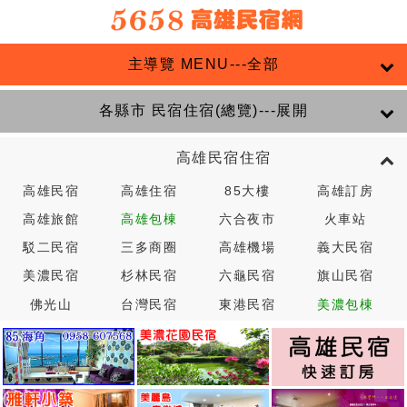
主導覽 MENU---全部
各縣市 民宿住宿(總覽)---展開
高雄民宿住宿
高雄民宿
高雄住宿
85大樓
高雄訂房
高雄旅館
高雄包棟
六合夜市
火車站
駁二民宿
三多商圈
高雄機場
義大民宿
美濃民宿
杉林民宿
六龜民宿
旗山民宿
佛光山
台灣民宿
東港民宿
美濃包棟