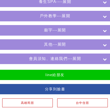
養生SPA----展開
戶外教學---展開
廟宇---展開
其他---展開
會員須知、連絡我們---展開
line給朋友
分享到臉書
高雄民宿
台中住宿