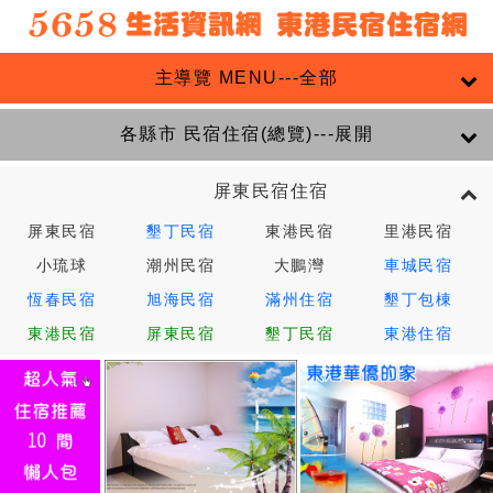
主導覽 MENU---全部
各縣市 民宿住宿(總覽)---展開
屏東民宿住宿
屏東民宿
墾丁民宿
東港民宿
里港民宿
小琉球
潮州民宿
大鵬灣
車城民宿
恆春民宿
旭海民宿
滿州住宿
墾丁包棟
東港民宿
屏東民宿
墾丁民宿
東港住宿