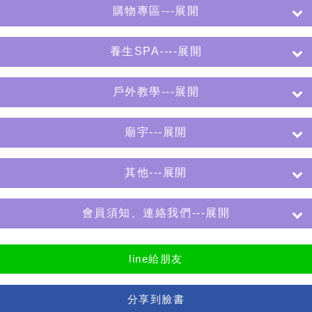
購物專區---展開
養生SPA----展開
戶外教學---展開
廟宇---展開
其他---展開
會員須知、連絡我們---展開
line給朋友
分享到臉書