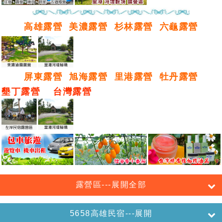
高雄露營
美濃露營
杉林露營
六龜露營
屏東露營
旭海露營
里港露營
牡丹露營
墾丁露營
台灣露營
露營區---展開全部
5658高雄民宿---展開