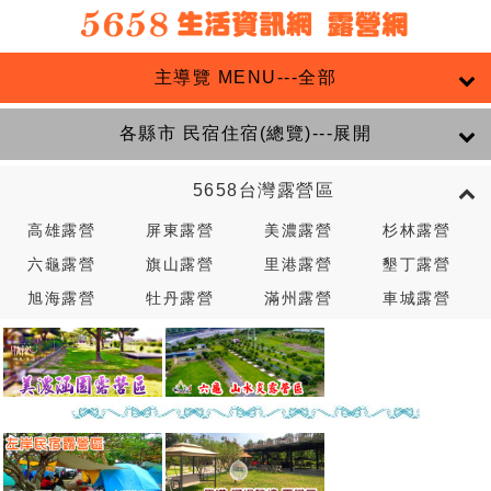
主導覽 MENU---全部
各縣市 民宿住宿(總覽)---展開
5658台灣露營區
高雄露營
屏東露營
美濃露營
杉林露營
六龜露營
旗山露營
里港露營
墾丁露營
旭海露營
牡丹露營
滿州露營
車城露營