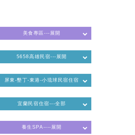
美食專區---展開
5658高雄民宿---展開
屏東-墾丁-東港-小琉球民宿住宿
宜蘭民宿住宿---全部
養生SPA----展開