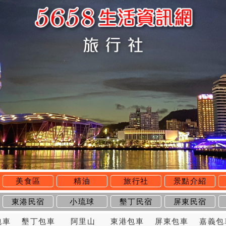
美食區
精油
旅行社
景點介紹
東港民宿
小琉球
墾丁民宿
屏東民宿
包車
墾丁包車
阿里山
東港包車
屏東包車
嘉義包