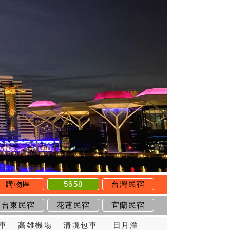
購物區
5658
台灣民宿
台東民宿
花蓮民宿
宜蘭民宿
車
高雄機場
清境包車
日月潭