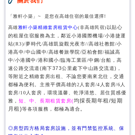
關於我們
「雅軒小築」~ 是您在高雄住宿的最佳選擇!
以貼心
高雄
雅軒小築精緻套房租賃中心
(非高雄民宿)
的租屋住宿服務為主，
鄰近小港國際機場/小港捷運
站(R3)/夢時代/高雄凱旋觀光夜市//高雄社教館/小
港高中/中山國中/高雄餐旅學院/亞柏會館/福誠高
中/小港國中/港和國小/臨海工業區/中鋼/台船
，高
速公路交流道(南下373公里處下中山路交流道)，
等附近之精緻套房出租、
不論您要南來北往，交通
都極為便利。
主推平價高雄的2人套房/4人套房/6人
套房/10人套房，
環境
溫馨、乾淨清悠、居住質感優
(
均採長期年租/短期
雅，
短、中、長期租賃套房
月租)
等各項服務，
都極為適合
。
◎房型四方格局套房設施，並有門禁監控系統、保