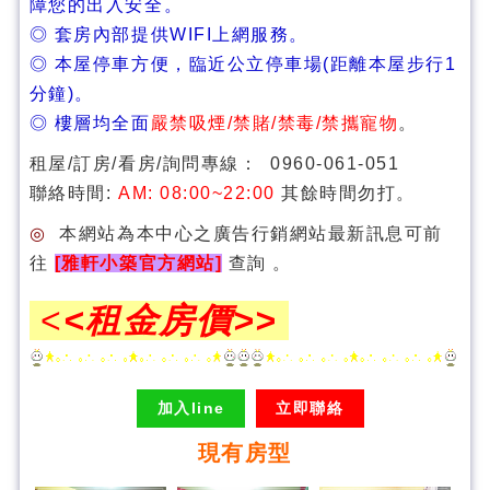
障您的出入安全。
◎ 套房內部提供WIFI上網服務。
◎ 本屋停車方便，臨近公立停車場(距離本屋步行1
分鐘)。
◎ 樓層均全面
嚴禁吸煙/禁賭/禁毒/禁攜寵物
。
租屋/訂房/看房/詢問專線：
0960-061-051
聯絡時間:
AM: 08:00~22:00
其餘時間勿打。
◎
本網站為本中心之廣告行銷網站最新訊息可前
。
往
[雅軒小築官方網站]
查詢
<
<租金房價>>
加入line
立即聯絡
現有房型