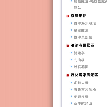
龍貓隧道-輕軌臺鐵
館站
旗津景點
旗津海水浴場
星空隧道
旗津貝殼館
澄清湖風景區
雙蓮亭
九曲橋
迷宮花園
茂林國家風景區
多納大橋
布魯布沙吊橋
多納吊橋
百步蛇頭山