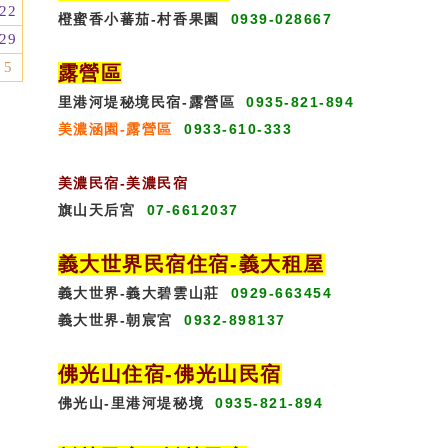
22
橙蜜香小蕃茄-村香果園
0939-028667
29
5
露營區
里港河堤秘境民宿-露營區
0935-821-894
美濃涵園-露營區
0933-610-333
美濃民宿-美濃民宿
旗山天后宮
07-6612037
義大世界民宿
住宿
-義大租屋
義大世界-義大碧雲山莊
0929-663454
義大世界-朝宸宮
0932-898137
佛光山住宿
-
佛光山民宿
佛光山-里港河堤秘境
0935-821-894