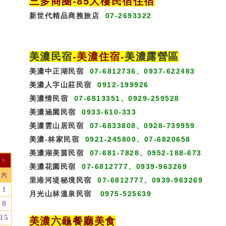
三多商圈
-85大樓民宿住宿
新世代精品商務旅店
07-2693322
美濃民宿
-
美濃住宿
-
美濃露營區
美濃中正湖民宿
07-6812736、0937-622483
美濃人字山莊民宿
0912-199926
美濃情民宿
07-6813351、0929-259528
美濃涵園民宿
0933-610-333
美濃雲山居民宿
07-6833808、0928-739959
美濃-林家民宿
0921-245800、07-6820658
美濃湖美茵民宿
07-681-7828、0952-188-673
>
美濃花園民宿
07-6812777、0939-963269
六
里港河堤秘境民宿
07-6812777、0939-963269
1
月光山林溫泉民宿
0975-525639
8
15
美濃六龜餐廳美食