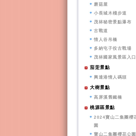
磨菇屋
小長城木棧步道
茂林秘密景點瀑布
古戰道
情人谷吊橋
多納屯子役古戰場
茂林國家風景區入
茄萣景點
興達港情人碼頭
大樹景點
高屏溪舊鐵橋
桃源區景點
2024寶山二集團櫻
園
寶山二集團櫻花公