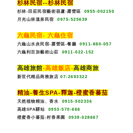
杉林民宿
-
-杉林民宿
杉林-田莊民宿藝術葫蘆-露營區
0955-002150
月光山林溫泉民宿
0975-525639
六龜民宿
-
六龜住宿
六龜山水炎民宿-露營區-
餐廳
0911-880-057
六龜利百加藝術山莊
0911-022-152
高雄旅館
-
高雄飯店
-
高雄商旅
新世代精品商務旅店
07-2693322
精油-養生SPA
-
釋迦-橙蜜香蕃茄
天然植物精油、香水
0915-502336
高雄SPA驛站
0953-570-666
橙蜜香小蕃茄-村香果園
0939-028667