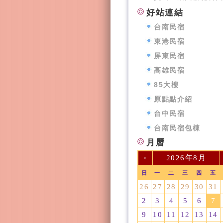
好站連結
台南民宿
東港民宿
屏東民宿
高雄民宿
85大樓
原點點介紹
台中民宿
台南民宿包棟
月曆
2026年8月
<
日
一
二
三
四
五
26
27
28
29
30
31
2
3
4
5
6
7
9
10
11
12
13
14