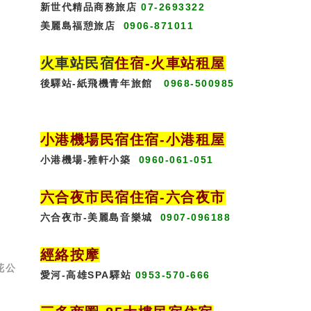
新世代精品商務旅店
07-2693322
美麗島福憩旅店
0906-871011
火車站民宿
住宿
-火車站租屋
後驛站-紙飛機青年旅館
0968-500985
口
小港機場民宿住宿-小港租屋
小港機場-雅軒小築
0960-061-051
六合夜市民宿
住宿
-六合夜市
六合夜市-美麗島音樂城
0907-096188
經絡按摩
花公
愛河-高雄SPA驛站
0953-570-666
園