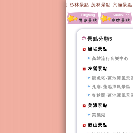
-六龜民宿-杉林民宿-美濃景點-杉林景點-茂林景點-六龜景點
景點分類5
鹽埕景點
高雄流行音樂中心
左營景點
龍虎塔-蓮池潭風景
孔廟-蓮池潭風景區
春秋閣-蓮池潭風景
美濃景點
美濃湖
鼓山景點