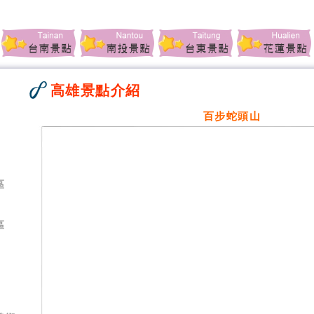
高雄景點介紹
百步蛇頭山
區
區