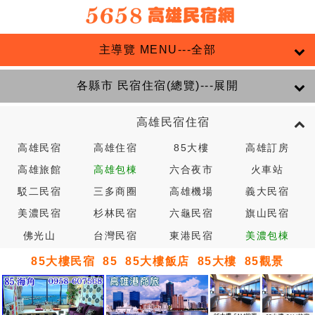
主導覽 MENU---全部
各縣市 民宿住宿(總覽)---展開
高雄民宿住宿
高雄民宿
高雄住宿
85大樓
高雄訂房
高雄旅館
高雄包棟
六合夜市
火車站
駁二民宿
三多商圈
高雄機場
義大民宿
美濃民宿
杉林民宿
六龜民宿
旗山民宿
佛光山
台灣民宿
東港民宿
美濃包棟
85大樓民宿
85
85大樓飯店
85大樓
85觀景