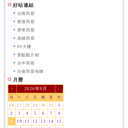
好站連結
台南民宿
東港民宿
屏東民宿
高雄民宿
85大樓
原點點介紹
台中民宿
台南民宿包棟
月曆
2026年8月
<
>
日
一
二
三
四
五
六
26
27
28
29
30
31
1
2
3
4
5
6
7
8
9
10
11
12
13
14
15