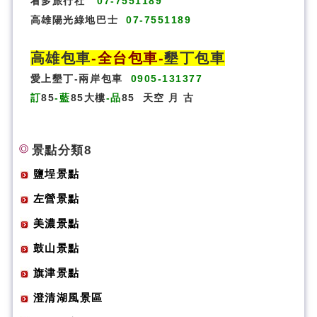
看多旅行社
07-7551189
高雄陽光綠地巴士
07-7551189
高雄包車
-
全台包車
-
墾丁包車
愛上墾丁-兩岸包車
0905-131377
訂
85
-藍
85大樓
-品
85
天空
月
古
景點分類8
鹽埕景點
左營景點
美濃景點
鼓山景點
旗津景點
澄清湖風景區