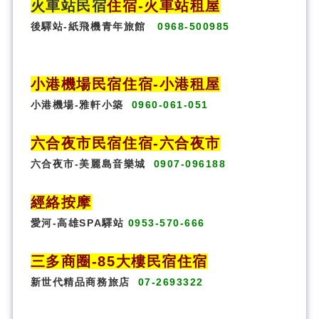
火車站民宿
住宿
-火車站租屋
後驛站-紙飛機青年旅館
0968-500985
小港機場民宿住宿-小港租屋
小港機場-雅軒小築
0960-061-051
六合夜市民宿
住宿
-六合夜市
六合夜市-美麗島音樂城
0907-096188
經絡按摩
愛河-高雄SPA驛站
0953-570-666
三多商圈
-85大樓民宿住宿
新世代精品商務旅店
07-2693322