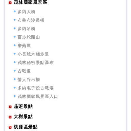
茂林國家風景區
多納大橋
布魯布沙吊橋
多納吊橋
百步蛇頭山
磨菇屋
小長城木棧步道
茂林秘密景點瀑布
古戰道
情人谷吊橋
多納屯子役古戰場
茂林國家風景區入口
茄萣景點
大樹景點
桃源區景點