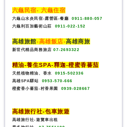
六龜民宿
-
六龜住宿
六龜山水炎民宿-露營區-
餐廳
0911-880-057
六龜利百加藝術山莊
0911-022-152
高雄旅館
-
高雄飯店
-
高雄商旅
新世代精品商務旅店
07-2693322
精油-養生SPA
-
釋迦-橙蜜香蕃茄
天然植物精油、香水
0915-502336
高雄SPA驛站
0953-570-666
橙蜜香小蕃茄-村香果園
0939-028667
高雄旅行社
-
包車旅遊
高雄旅行社
-
遊覽車出租