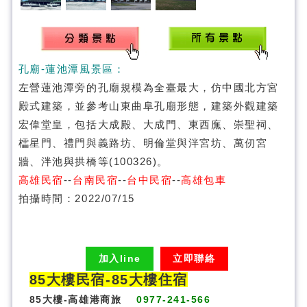
孔廟-蓮池潭風景區：
左營蓮池潭旁的孔廟規模為全臺最大，仿中國北方宮
殿式建築，並參考山東曲阜孔廟形態，建築外觀建築
宏偉堂皇，包括大成殿、大成門、東西廡、崇聖祠、
櫺星門、禮門與義路坊、明倫堂與泮宮坊、萬仞宮
牆、泮池與拱橋等
(100326)。
高雄民宿
--
台南民宿
--
台中民宿
--
高雄包車
拍攝時間：2022/07/15
加入line
立即聯絡
85大樓民宿-
85大樓住宿
85大樓-高雄港商旅
0977-241-566