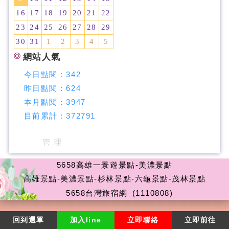
16
17
18
19
20
21
22
23
24
25
26
27
28
29
30
31
1
2
3
4
5
網站人氣
今日點閱：
342
昨日點閱：
624
本月點閱：
3947
目前累計：
372791
管 理
5658高雄一景遊景點-美濃景點
高雄景點-美濃景點-杉林景點-六龜景點-茂林景點
5658台灣旅宿網
(1110808)
回到選單
加入line
立即聯絡
立即前往