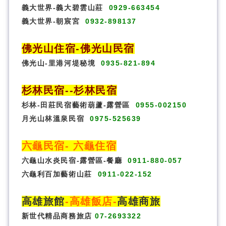
義大世界-義大碧雲山莊
0929-663454
義大世界-朝宸宮
0932-898137
佛光山住宿
-
佛光山民宿
佛光山-里港河堤秘境
0935-821-894
杉林民宿
-
-杉林民宿
杉林-田莊民宿藝術葫蘆-露營區
0955-002150
月光山林溫泉民宿
0975-525639
六龜民宿
-
六龜住宿
六龜山水炎民宿-露營區-
餐廳
0911-880-057
六龜利百加藝術山莊
0911-022-152
高雄旅館
-
高雄飯店
-
高雄商旅
新世代精品商務旅店
07-2693322