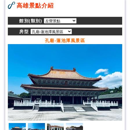
高雄景點介紹
館別(類別)
房型
孔廟-蓮池潭風景區