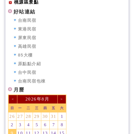
桃源區景點
好站連結
台南民宿
東港民宿
屏東民宿
高雄民宿
85大樓
原點點介紹
台中民宿
台南民宿包棟
月曆
2026年8月
<
>
日
一
二
三
四
五
六
26
27
28
29
30
31
1
2
3
4
5
6
7
8
9
10
11
12
13
14
15