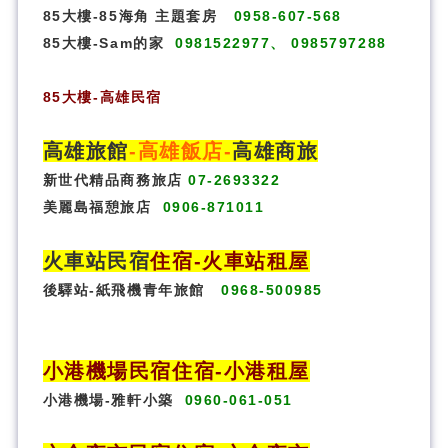
85大樓-85海角 主題套房
0958-607-568
85大樓-Sam的家
0981522977、 0985797288
85大樓
-
高雄民宿
高雄旅館
-
高雄飯店
-
高雄商旅
新世代精品商務旅店
07-2693322
美麗島福憩旅店
0906-871011
火車站民宿
住宿
-火車站租屋
後驛站-紙飛機青年旅館
0968-500985
小港機場民宿住宿-小港租屋
小港機場-雅軒小築
0960-061-051