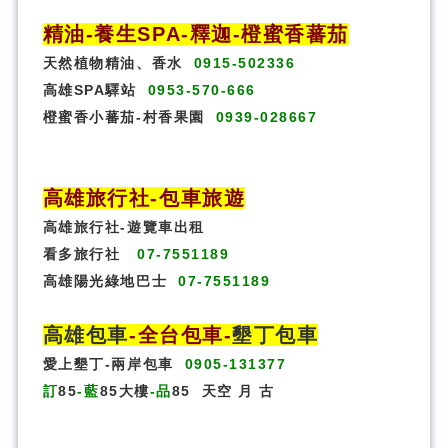
精油-養生SPA
-
釋迦-橙蜜香蕃茄
天然植物精油、香水
0915-502336
高雄SPA驛站
0953-570-666
橙蜜香小蕃茄-村香果園
0939-028667
高雄旅行社
-
包車旅遊
高雄旅行社
-
遊覽車出租
看多旅行社
07-7551189
高雄陽光綠地巴士
07-7551189
高雄包車
-
全台包車
-
墾丁包車
愛上墾丁-兩岸包車
0905-131377
訂
85
-藍
85大樓
-品
85
天空
月
古