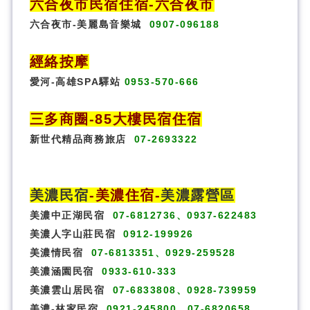
六合夜市民宿
住宿
-六合夜市
六合夜市-美麗島音樂城
0907-096188
經絡按摩
愛河-高雄SPA驛站
0953-570-666
三多商圈
-85大樓民宿住宿
新世代精品商務旅店
07-2693322
美濃民宿
-
美濃住宿
-
美濃露營區
美濃中正湖民宿
07-6812736、0937-622483
美濃人字山莊民宿
0912-199926
美濃情民宿
07-6813351、0929-259528
美濃涵園民宿
0933-610-333
美濃雲山居民宿
07-6833808、0928-739959
美濃-林家民宿
0921-245800、07-6820658