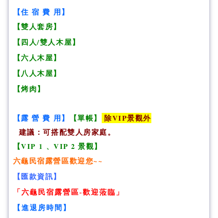
【住 宿 費 用】
【雙人套房】
【四人/雙人木屋】
【六人木屋】
【八人木屋】
【烤肉】
【露 營 費 用】
【單帳】
除VIP景觀外
建議：可搭配雙人房家庭。
【VIP
1 、
VIP 2 景觀】
六龜民宿露營區歡迎您~~
【匯款資訊】
「六龜
民宿露營區-歡迎蒞臨
」
【進退房時間】