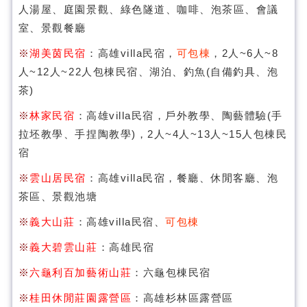
人湯屋、庭園景觀、綠色隧道、咖啡、泡茶區、會議
室、景觀餐廳
※
湖美茵民宿
：高雄villa民宿，
可包棟
，2人~6人~8
人~12人~22人包棟民宿、湖泊、釣魚(自備釣具、泡
茶)
※
林家民宿
：高雄villa民宿，戶外教學、陶藝體驗(手
拉坯教學、手捏陶教學)，2人~4人~13人~15人包棟民
宿
※
雲山居民宿
：高雄villa民宿，餐廳、休閒客廳、泡
茶區、景觀池塘
※
義大山莊
：高雄villa民宿、
可包棟
※
義大碧雲山莊
：高雄民宿
※
六龜利百加藝術山莊
：六龜包棟民宿
※
桂田休閒莊園露營區
：高雄杉林區露營區