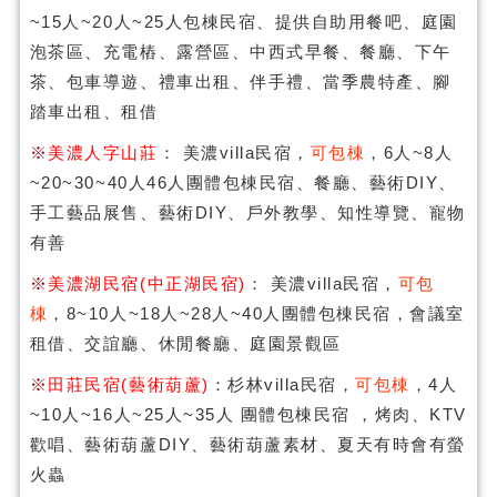
~15人~20人~25人包棟民宿、提供自助用餐吧、庭園
泡茶區、充電樁、露營區、中西式早餐、餐廳、下午
茶、包車導遊、禮車出租、伴手禮、當季農特產、腳
踏車出租、租借
※
美濃人字山莊
： 美濃villa民宿，
可包棟
，6人~8人
~20~30~40人46人團體包棟民宿、餐廳、藝術DIY、
手工藝品展售、藝術DIY、戶外教學、知性導覽、寵物
有善
※
美濃湖民宿(中正湖民宿)
： 美濃villa民宿，
可包
棟
，8~10人~18人~28人~40人團體包棟民宿，會議室
租借、交誼廳、休閒餐廳、庭園景觀區
※
田莊民宿(藝術葫蘆)
：杉林villa民宿，
可包棟
，4人
~10人~16人~25人~35人 團體包棟民宿 ，烤肉、KTV
歡唱、藝術葫蘆DIY、藝術葫蘆素材、夏天有時會有螢
火蟲