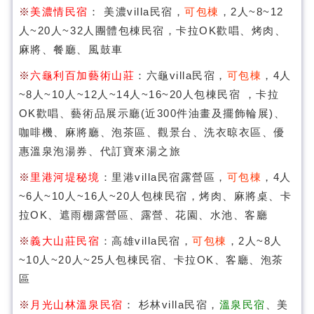
※
美濃情民宿
： 美濃villa民宿，
可包棟
，2人~8~12
人~20人~32人團體包棟民宿，卡拉OK歡唱、烤肉、
麻將、餐廳、風鼓車
※
六龜利百加藝術山莊
：六龜villa民宿，
可包棟
，4人
~8人~10人~12人~14人~16~20人包棟民宿 ，卡拉
OK歡唱、藝術品展示廳(近300件油畫及擺飾輪展)、
咖啡機、麻將廳、泡茶區、觀景台、洗衣晾衣區、優
惠溫泉泡湯券、代訂寶來湯之旅
※
里港河堤秘境
：里港villa民宿露營區，
可包棟
，4人
~6人~10人~16人~20人包棟民宿，烤肉、麻將桌、卡
拉OK、遮雨棚露營區、露營、花園、水池、客廳
※
義大山莊民宿
：高雄villa民宿，
可包棟
，2人~8人
~10人~20人~25人包棟民宿、卡拉OK、客廳、泡茶
區
※
月光山林溫泉民宿
： 杉林villa民宿，
溫泉民宿
、美