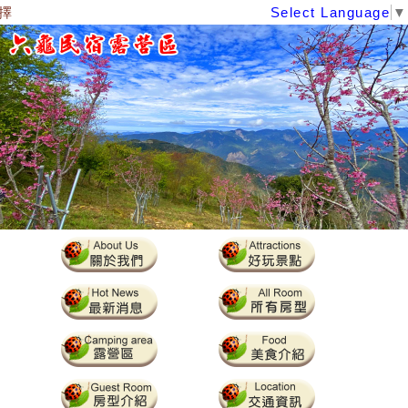
擇
Select Language
▼