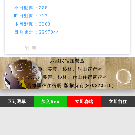
今日點閱：
228
昨日點閱：
713
本月點閱：
3963
目前累計：
3397944
管 理
六龜民宿露營區
六龜、美濃、杉林、旗山露營區
六龜、美濃、杉林、旗山住宿露營區
高雄民宿住宿網
版權所有(970220515)
回到選單
加入line
立即聯絡
立即前往