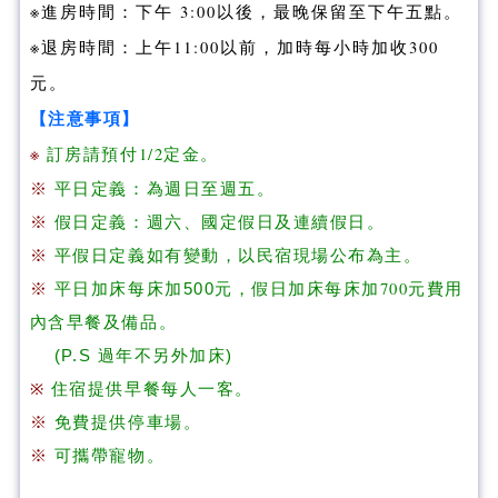
※進房時間：下午 3:00以後，最晚保留至下午五點。
※退房時間：上午11:00以前，加時每小時加收300
元。
【注意事項】
※
訂房請預付1/2定金。
※
平日定義：為週日至週五。
※
假日定義：週六、國定假日及連續假日。
※
平假日定義如有變動，以民宿現場公布為主。
加床每床加700元
費用
※
平日加床每床加500元，假日
內含早餐及備品。
(P.S 過年不另外加床)
※
住宿提供早餐每人一客。
※
免費提供停車場。
※
可攜帶寵物。