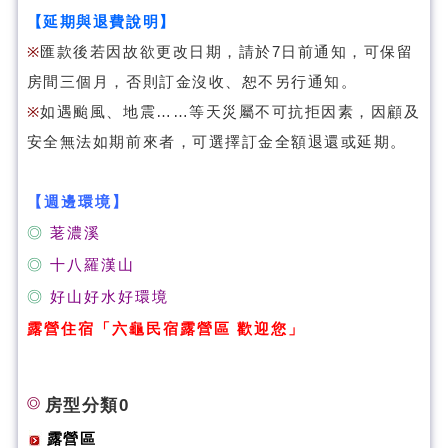
【延期與退費說明】
※
匯款後若因故欲更改日期，請於7日前通知，可保留
房間三個月，否則訂金沒收、恕不另行通知。
※
如遇颱風、地震……等天災屬不可抗拒因素，因顧及
安全無法如期前來者，可選擇訂金全額退還或延期。
【週邊環境】
◎
荖濃溪
◎
十八羅漢山
◎
好山好水好環境
露營住宿
「六龜民宿露營區 歡迎您
」
房型分類0
露營區