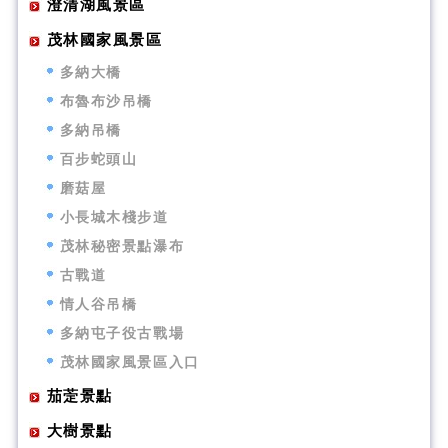
澄清湖風景區
茂林國家風景區
多納大橋
布魯布沙吊橋
多納吊橋
百步蛇頭山
磨菇屋
小長城木棧步道
茂林秘密景點瀑布
古戰道
情人谷吊橋
多納屯子役古戰場
茂林國家風景區入口
茄萣景點
大樹景點