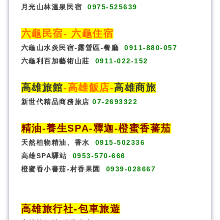
月光山林溫泉民宿
0975-525639
六龜民宿
-
六龜住宿
六龜山水炎民宿-露營區-
餐廳
0911-880-057
六龜利百加藝術山莊
0911-022-152
高雄旅館
-
高雄飯店
-
高雄商旅
新世代精品商務旅店
07-2693322
精油-養生SPA
-
釋迦-橙蜜香蕃茄
天然植物精油、香水
0915-502336
高雄SPA驛站
0953-570-666
橙蜜香小蕃茄-村香果園
0939-028667
高雄旅行社
-
包車旅遊