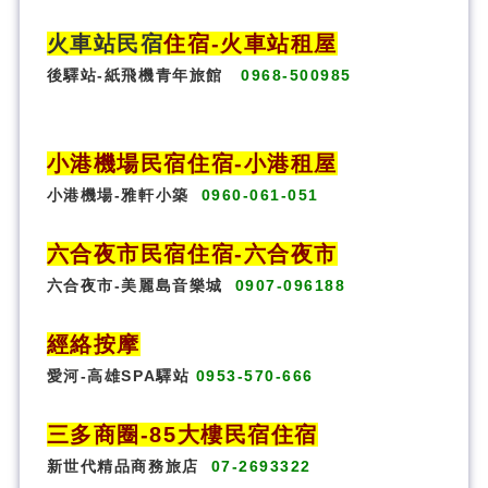
火車站民宿
住宿
-火車站租屋
後驛站-紙飛機青年旅館
0968-500985
小港機場民宿住宿-小港租屋
小港機場-雅軒小築
0960-061-051
六合夜市民宿
住宿
-六合夜市
六合夜市-美麗島音樂城
0907-096188
經絡按摩
愛河-高雄SPA驛站
0953-570-666
三多商圈
-85大樓民宿住宿
新世代精品商務旅店
07-2693322