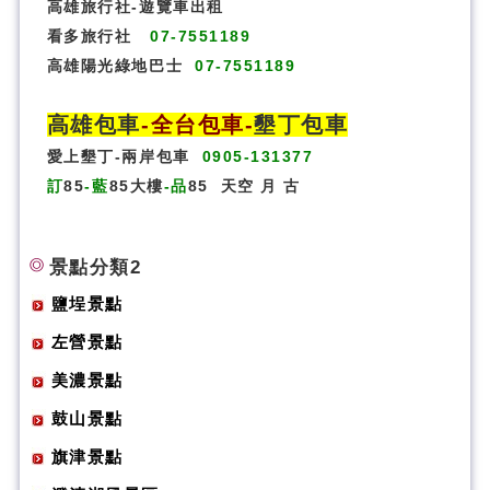
高雄旅行社
-
遊覽車出租
看多旅行社
07-7551189
高雄陽光綠地巴士
07-7551189
高雄包車
-
全台包車
-
墾丁包車
愛上墾丁-兩岸包車
0905-131377
訂
85
-藍
85大樓
-品
85
天空
月
古
景點分類2
鹽埕景點
左營景點
美濃景點
鼓山景點
旗津景點