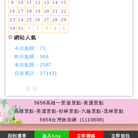
9
10
11
12
13
14
15
16
17
18
19
20
21
22
23
24
25
26
27
28
29
30
31
1
2
3
4
5
網站人氣
今日點閱：
73
昨日點閱：
368
本月點閱：
2587
目前累計：
371431
管 理
5658高雄一景遊景點-美濃景點
高雄景點-美濃景點-杉林景點-六龜景點-茂林景點
5658台灣旅宿網
(1110808)
回到選單
加入line
立即聯絡
立即前往