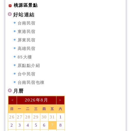
桃源區景點
好站連結
台南民宿
東港民宿
屏東民宿
高雄民宿
85大樓
原點點介紹
台中民宿
台南民宿包棟
月曆
2026年8月
<
>
日
一
二
三
四
五
六
26
27
28
29
30
31
1
2
3
4
5
6
7
8