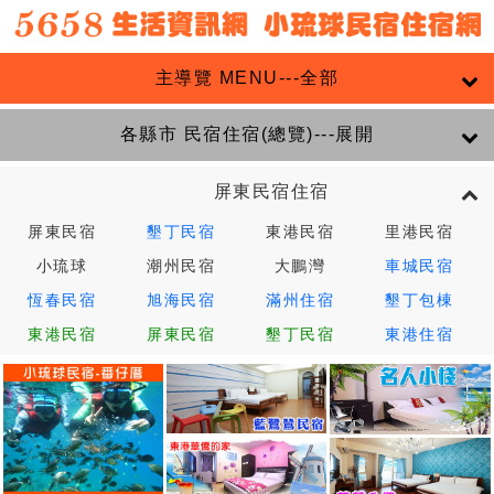
主導覽 MENU---全部
各縣市 民宿住宿(總覽)---展開
屏東民宿住宿
屏東民宿
墾丁民宿
東港民宿
里港民宿
小琉球
潮州民宿
大鵬灣
車城民宿
恆春民宿
旭海民宿
滿州住宿
墾丁包棟
東港民宿
屏東民宿
墾丁民宿
東港住宿