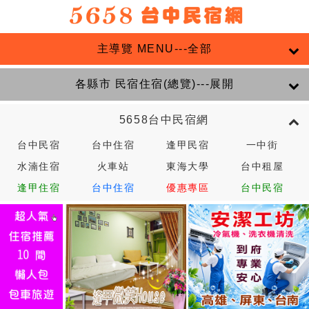
主導覽 MENU---全部
各縣市 民宿住宿(總覽)---展開
5658台中民宿網
台中民宿
台中住宿
逢甲民宿
一中街
水湳住宿
火車站
東海大學
台中租屋
逢甲住宿
台中住宿
優惠專區
台中民宿