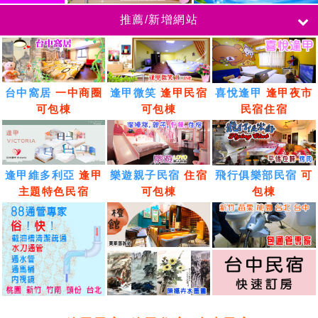
推薦/新增網站
台中窩居
一中商圈
逢甲微笑
逢甲民宿
喜悅逢甲
逢甲夜市
可包棟
可包棟
民宿住宿
逢甲維多利亞
逢甲
樂遊親子民宿
住宿
飛行俱樂部民宿
可
主題特色民宿
可包棟
包棟