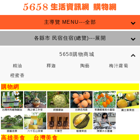
主導覽 MENU---全部
各縣市 民宿住宿(總覽)---展開
5658購物商城
精油
釋迦
陶藝
梅汁蘿蔔
橙蜜香
購物網
高雄美食
台灣美食