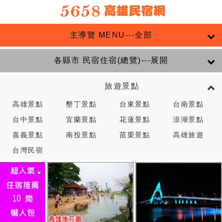
主導覽 MENU---全部
各縣市 民宿住宿(總覽)---展開
旅遊景點
高雄景點
墾丁景點
台東景點
台南景點
台中景點
宜蘭景點
花蓮景點
澎湖景點
嘉義景點
南投景點
苗栗景點
高雄旅遊
台灣民宿