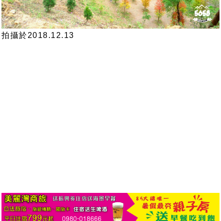
拍攝於2018.12.13