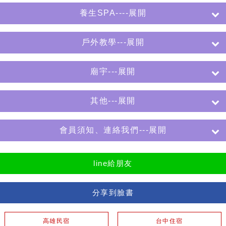
養生SPA----展開
戶外教學---展開
廟宇---展開
其他---展開
會員須知、連絡我們---展開
line給朋友
分享到臉書
高雄民宿
台中住宿