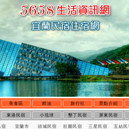
美食區
精油
旅行社
景點介紹
東港民宿
小琉球
墾丁民宿
屏東民宿
民宿
宜蘭市
頭城民宿
壯圍民宿
三星民宿
五結民