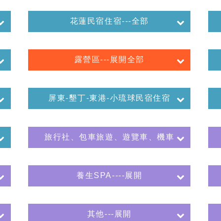
花蓮民宿住宿---全部
露營區---展開全部
屏東-墾丁-東港-小琉球民宿住宿
旅行社、包車旅遊、遊覽車、機車
養生SPA----展開
其他---展開