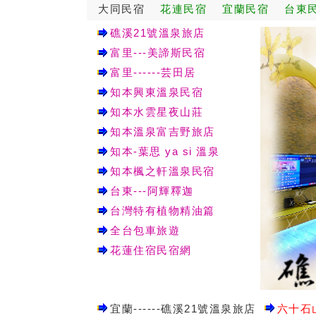
大同民宿
花連民宿
宜蘭民宿
台東
礁溪21號溫泉旅店
富里---美諦斯民宿
富里------芸田居
知本興東溫泉民宿
知本水雲星夜山莊
知本溫泉富吉野旅店
知本-葉思 ya si 溫泉
知本楓之軒溫泉民宿
台東---阿輝釋迦
台灣特有植物精油篇
全台包車旅遊
花蓮住宿民宿網
宜蘭------礁溪21號溫泉旅店
六十石山