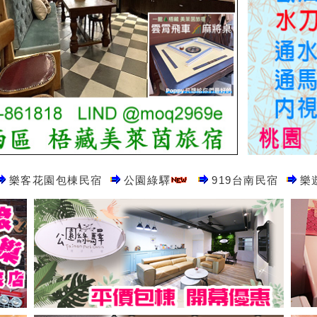
樂客花園包棟民宿
公園綠驛
919台南民宿
樂