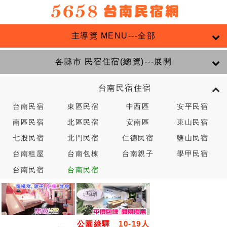
主導覽 MENU---全部
各縣市 民宿住宿(總覽)---展開
台南民宿住宿
台南民宿
東區民宿
中西區
安平民宿
南區民宿
北區民宿
安南區
東山民宿
七股民宿
北門民宿
仁德民宿
鹽山民宿
台南租屋
台南包棟
台南親子
學甲民宿
台南民宿
台南民宿
公園綠驛
10-19人