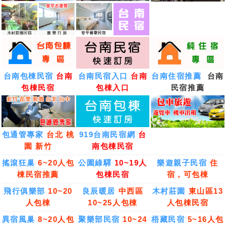
台南包棟民宿
台南
台南民宿入口
台南
台南住宿推薦
台南
包棟民宿
包棟入口
民宿推薦
包通管專家
台北 桃
919台南民宿網
台
園 新竹
南包棟民宿
搖滾狂巢
6~20人包
公園綠驛
10~19人
樂遊親子民宿
住
棟民宿推薦
包棟民宿
宿，可包棟
飛行俱樂部
10~20
良辰暖居
中西區
木村莊園
東山區13
人包棟
10~25人包棟
人包棟民宿
異宿風巢
8~20人包
聚樂部民宿
10~24
梧藏民宿
5~16人包