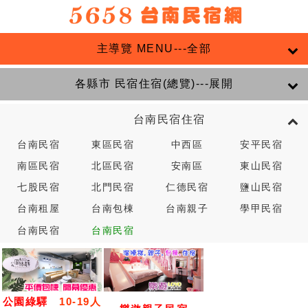
主導覽 MENU---全部
各縣市 民宿住宿(總覽)---展開
台南民宿住宿
台南民宿
東區民宿
中西區
安平民宿
南區民宿
北區民宿
安南區
東山民宿
七股民宿
北門民宿
仁德民宿
鹽山民宿
台南租屋
台南包棟
台南親子
學甲民宿
台南民宿
台南民宿
公園綠驛
10-19人