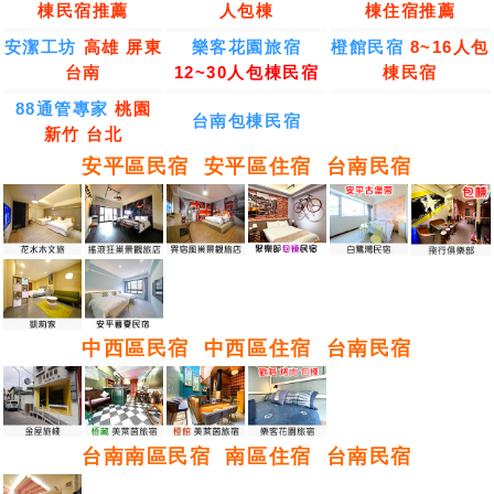
棟民宿推薦
人包棟
棟住宿推薦
安潔工坊
高雄 屏東
樂客花園旅宿
橙館民宿
8~16人包
台南
12~30人包棟民宿
棟民宿
88通管專家
桃園
台南包棟民宿
新竹 台北
安平區民宿
安平區住宿
台南民宿
中西區民宿
中西區住宿
台南民宿
台南南區民宿
南區住宿
台南民宿