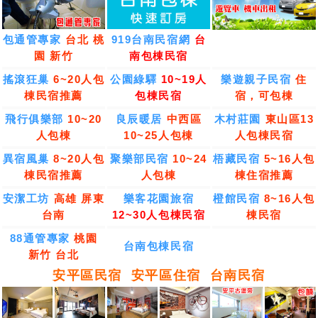
包通管專家
台北 桃
919台南民宿網
台
園 新竹
南包棟民宿
搖滾狂巢
6~20人包
公園綠驛
10~19人
樂遊親子民宿
住
棟民宿推薦
包棟民宿
宿，可包棟
飛行俱樂部
10~20
良辰暖居
中西區
木村莊園
東山區13
人包棟
10~25人包棟
人包棟民宿
異宿風巢
8~20人包
聚樂部民宿
10~24
梧藏民宿
5~16人包
棟民宿推薦
人包棟
棟住宿推薦
安潔工坊
高雄 屏東
樂客花園旅宿
橙館民宿
8~16人包
台南
12~30人包棟民宿
棟民宿
88通管專家
桃園
台南包棟民宿
新竹 台北
安平區民宿
安平區住宿
台南民宿