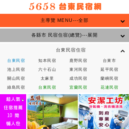
主導覽 MENU---全部
各縣市 民宿住宿(總覽)---展開
台東民宿住宿
台東民宿
知本民宿
鹿野民宿
台東市
池上民宿
六十石山
東河民宿
延平民宿
關山民宿
太麻里
成功民宿
蘭嶼民宿
綠島民宿
台東民宿
宜蘭民宿
花連民宿