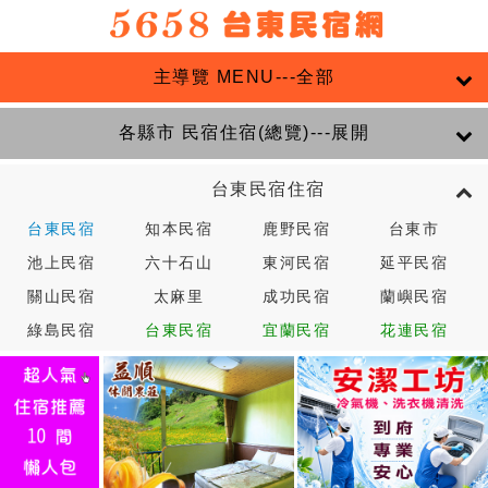
主導覽 MENU---全部
各縣市 民宿住宿(總覽)---展開
台東民宿住宿
台東民宿
知本民宿
鹿野民宿
台東市
池上民宿
六十石山
東河民宿
延平民宿
關山民宿
太麻里
成功民宿
蘭嶼民宿
綠島民宿
台東民宿
宜蘭民宿
花連民宿