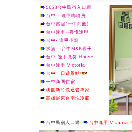
5658台中民宿入口網
台中---逢甲嘟嘟房
台中窩居(一中商圈)
台中逢甲--喜悅逢甲
台中- 逢甲小窩
水湳---台中M&K親子
台中-逢甲微笑 House
台中逢甲 Victoria
台中一日遊景點
一中商圈住宿
桃園新竹包通管專家
高雄屏東台南洗冷氣
台中民宿入口網
台中逢甲 Victoria