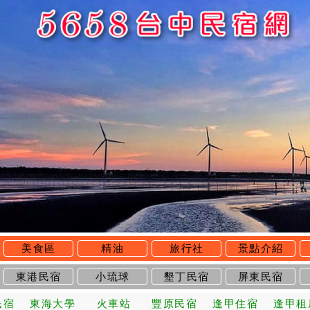
美食區
精油
旅行社
景點介紹
東港民宿
小琉球
墾丁民宿
屏東民宿
民宿
東海大學
火車站
豐原民宿
逢甲住宿
逢甲租