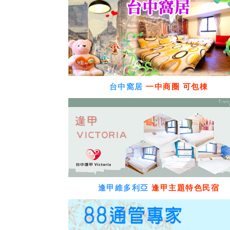
台中窩居
一中商圈 可包棟
逢甲維多利亞
逢甲主題特色民宿