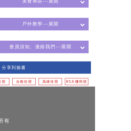
美食專區---展開
戶外教學---展開
會員須知、連絡我們---展開
分享到臉書
民宿
台南住宿
高雄住宿
85大樓民宿
計
所有