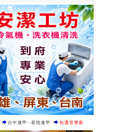
台中逢甲--喜悅逢甲
包通管專家