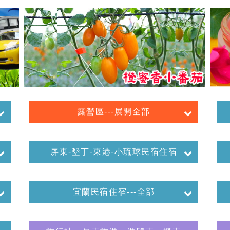
露營區---展開全部
屏東-墾丁-東港-小琉球民宿住宿
宜蘭民宿住宿---全部