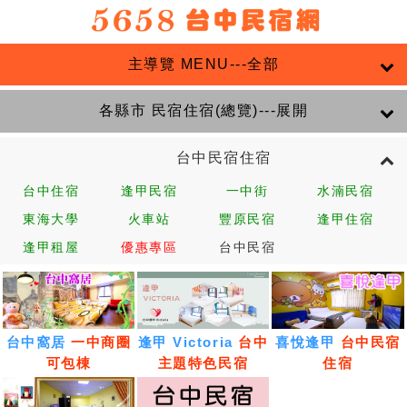
主導覽 MENU---全部
各縣市 民宿住宿(總覽)---展開
台中民宿住宿
台中住宿
逢甲民宿
一中街
水湳民宿
東海大學
火車站
豐原民宿
逢甲住宿
逢甲租屋
優惠專區
台中民宿
台中窩居
一中商圈
逢甲 Victoria
台中
喜悅逢甲
台中民宿
可包棟
主題特色民宿
住宿