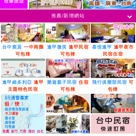
推薦/新增網站
台中窩居
一中商圈
逢甲微笑
逢甲民宿
喜悅逢甲
逢甲夜市
可包棟
可包棟
民宿住宿
逢甲維多利亞
逢甲
樂遊親子民宿
住宿
飛行俱樂部民宿
可
主題特色民宿
可包棟
包棟