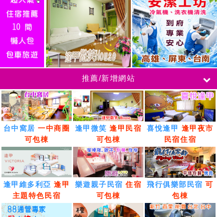
推薦/新增網站
台中窩居
一中商圈
逢甲微笑
逢甲民宿
喜悅逢甲
逢甲夜市
可包棟
可包棟
民宿住宿
逢甲維多利亞
逢甲
樂遊親子民宿
住宿
飛行俱樂部民宿
可
主題特色民宿
可包棟
包棟