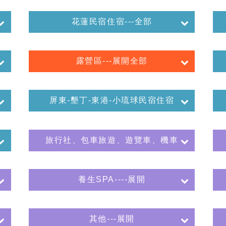
花蓮民宿住宿---全部
露營區---展開全部
屏東-墾丁-東港-小琉球民宿住宿
旅行社、包車旅遊、遊覽車、機車
養生SPA----展開
其他---展開