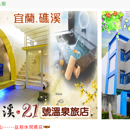
民宿
------益順休閒農莊