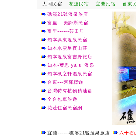
大同民宿
花連民宿
宜蘭民宿
台東
礁溪21號溫泉旅店
富里---美諦斯民宿
富里------芸田居
知本興東溫泉民宿
知本水雲星夜山莊
知本溫泉富吉野旅店
知本-葉思 ya si 溫泉
知本楓之軒溫泉民宿
台東---阿輝釋迦
台灣特有植物精油篇
全台包車旅遊
花蓮住宿民宿網
宜蘭------礁溪21號溫泉旅店
六十石山