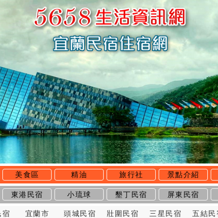
美食區
精油
旅行社
景點介紹
東港民宿
小琉球
墾丁民宿
屏東民宿
民宿
宜蘭市
頭城民宿
壯圍民宿
三星民宿
五結民