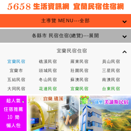
主導覽 MENU---全部
各縣市 民宿住宿(總覽)---展開
宜蘭民宿住宿
宜蘭民宿
礁溪民宿
羅東民宿
員山民宿
宜蘭市
頭城民宿
壯圍民宿
三星民宿
五結民宿
冬山民宿
蘇澳民宿
南澳民宿
大同民宿
花連民宿
宜蘭民宿
台東民宿