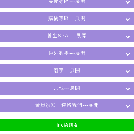
美食專區---展開
購物專區---展開
養生SPA----展開
戶外教學---展開
廟宇---展開
其他---展開
會員須知、連絡我們---展開
line給朋友