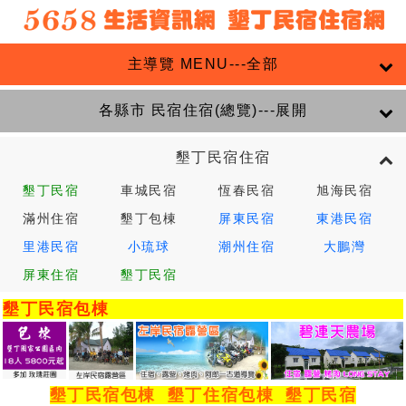
主導覽 MENU---全部
各縣市 民宿住宿(總覽)---展開
墾丁民宿住宿
墾丁民宿
車城民宿
恆春民宿
旭海民宿
滿州住宿
墾丁包棟
屏東民宿
東港民宿
里港民宿
小琉球
潮州住宿
大鵬灣
屏東住宿
墾丁民宿
墾丁民宿包棟
墾丁民宿包棟
墾丁住宿包棟
墾丁民宿