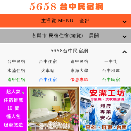
主導覽 MENU---全部
各縣市 民宿住宿(總覽)---展開
5658台中民宿網
台中民宿
台中住宿
逢甲民宿
一中街
水湳住宿
火車站
東海大學
台中租屋
逢甲住宿
台中住宿
優惠專區
台中民宿