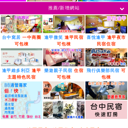
推薦/新增網站
台中窩居
一中商圈
逢甲微笑
逢甲民宿
喜悅逢甲
逢甲夜市
可包棟
可包棟
民宿住宿
逢甲維多利亞
逢甲
樂遊親子民宿
住宿
飛行俱樂部民宿
可
主題特色民宿
可包棟
包棟