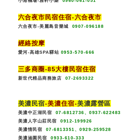
小港機場-雅軒小築
0960-061-051
六合夜市民宿
住宿
-六合夜市
六合夜市-美麗島音樂城
0907-096188
經絡按摩
愛河-高雄SPA驛站
0953-570-666
三多商圈
-85大樓民宿住宿
新世代精品商務旅店
07-2693322
美濃民宿
-
美濃住宿
-
美濃露營區
美濃中正湖民宿
07-6812736、0937-622483
美濃人字山莊民宿
0912-199926
美濃情民宿
07-6813351、0929-259528
美濃涵園民宿
0933-610-333