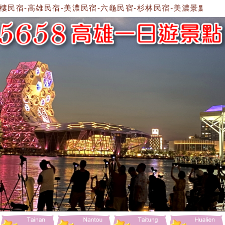
民宿-高雄民宿-美濃民宿-六龜民宿-杉林民宿-美濃景點-杉林景