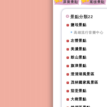
景點分類22
鹽埕景點
高雄流行音樂中心
左營景點
美濃景點
鼓山景點
旗津景點
澄清湖風景區
茂林國家風景區
茄萣景點
大樹景點