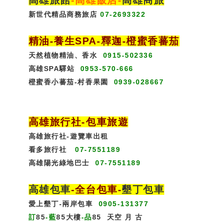
高雄旅館
-
高雄飯店
-
高雄商旅
新世代精品商務旅店
07-2693322
精油-養生SPA
-
釋迦-橙蜜香蕃茄
天然植物精油、香水
0915-502336
高雄SPA驛站
0953-570-666
橙蜜香小蕃茄-村香果園
0939-028667
高雄旅行社
-
包車旅遊
高雄旅行社
-
遊覽車出租
看多旅行社
07-7551189
高雄陽光綠地巴士
07-7551189
高雄包車
-
全台包車
-
墾丁包車
愛上墾丁-兩岸包車
0905-131377
訂
85
-藍
85大樓
-品
85
天空
月
古