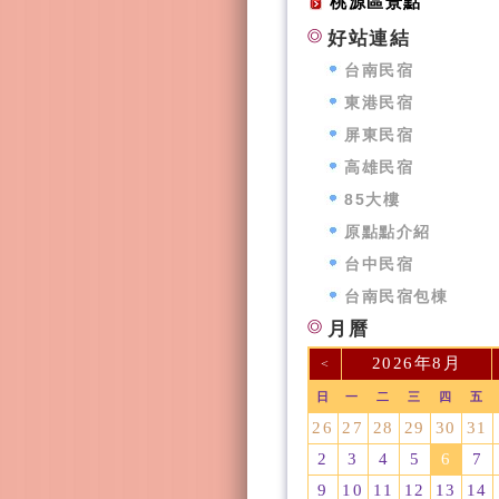
桃源區景點
好站連結
台南民宿
東港民宿
屏東民宿
高雄民宿
85大樓
原點點介紹
台中民宿
台南民宿包棟
月曆
2026年8月
<
日
一
二
三
四
五
26
27
28
29
30
31
2
3
4
5
6
7
9
10
11
12
13
14