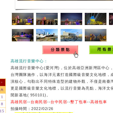
高雄流行音樂中心：
高雄流行音樂中心(愛河灣)，位於高雄亞洲新灣區中心
台灣團隊施作，以海洋元素打造國際級音樂文化地標，
演核心，勾勒出不同特殊造型的建物外觀，不僅是南臺
>
更是國際級音樂文化地標，以流行音樂為亮點，海洋文
六
閒新基地( 950101)。
1
高雄民宿
--
台南民宿
--
台中民宿
--
墾丁包車
--
高雄包車
8
拍攝時間：2022/02/26
15