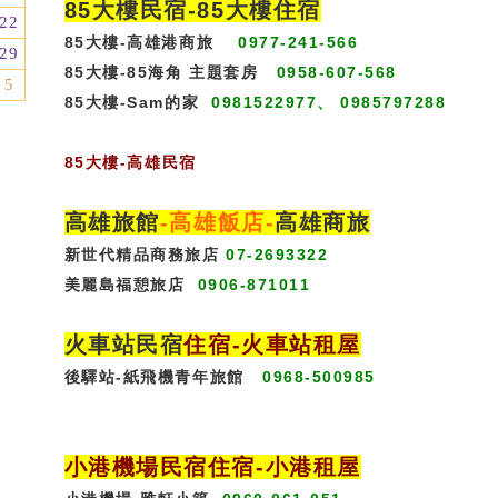
85大樓民宿-
85大樓住宿
22
85大樓-高雄港商旅
0977-241-566
29
85大樓-85海角 主題套房
0958-607-568
5
85大樓-Sam的家
0981522977、 0985797288
85大樓
-
高雄民宿
高雄旅館
-
高雄飯店
-
高雄商旅
新世代精品商務旅店
07-2693322
美麗島福憩旅店
0906-871011
火車站民宿
住宿
-火車站租屋
後驛站-紙飛機青年旅館
0968-500985
小港機場民宿住宿-小港租屋