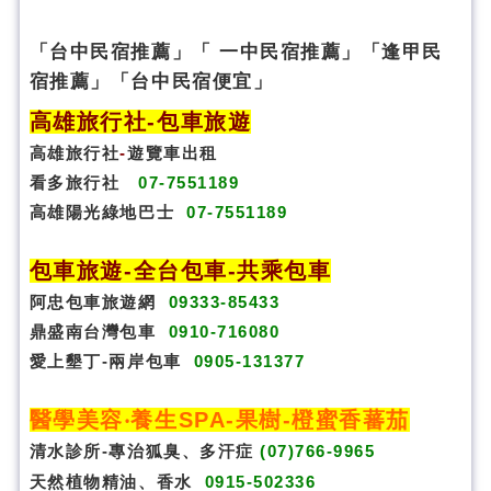
「
台
中民宿推薦」「 一中民宿推薦」「逢甲民
宿推薦」「台中民宿便宜」
高雄旅行社
-
包車旅遊
高雄旅行社
-
遊覽車出租
看多旅行社
07-7551189
高雄陽光綠地巴士
07-7551189
包車旅遊
-
全台包車
-
共乘包車
阿忠包車旅遊網
09333-85433
鼎盛南台灣包車
0910-716080
愛上墾丁-兩岸包車
0905-131377
醫學美容‧養生SPA
-果樹-橙蜜香蕃茄
清水診所-專治狐臭、多汗症
(07)766-9965
天然植物精油、香水
0915-502336