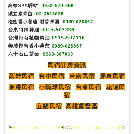
高雄SPA驛站
0953-570-666
纖立素果苗
07-3513636
橙蜜香小蕃茄-村香果園
0939-028667
台東阿輝釋迦
0915-502336
台灣特有植物精油
0915-502336
美濃橙蜜香小蕃茄
0939-028667
六十石山茶葉
0963-507069
民宿訂房資訊
高雄民宿
台中民宿
台南民宿
屏東民宿
東港民宿
小琉球民宿
台東民宿
花連民
宿
宜蘭民宿
高雄露營區