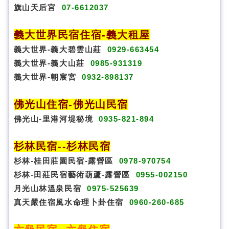
旗山天后宮
07-6612037
義大世界民宿
住宿
-義大租屋
義大世界-義大碧雲山莊
0929-663454
義大世界-義大山莊
0985-931319
義大世界-朝宸宮
0932-898137
佛光山住宿
-
佛光山民宿
佛光山-里港河堤秘境
0935-821-894
杉林民宿
-
-杉林民宿
杉林-桂田莊園民宿-露營區
0978-970754
杉林-田莊民宿藝術葫蘆-露營區
0955-002150
月光山林溫泉民宿
0975-525639
真天嚴住宿風水命理卜卦
住宿
0960-260-685