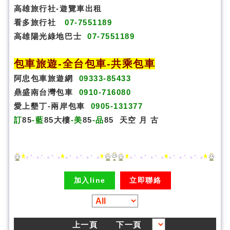
高雄旅行社
-
遊覽車出租
看多旅行社
07-7551189
高雄陽光綠地巴士
07-7551189
包車旅遊
-
全台包車
-
共乘包車
阿忠包車旅遊網
09333-85433
鼎盛南台灣包車
0910-716080
愛上墾丁-兩岸包車
0905-131377
訂
85
-藍
85大樓
-美
85
-品
85
天空
月
古
加入line
立即聯絡
上一頁
下一頁