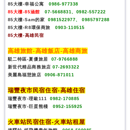
85大樓-幸福公寓
0986-977338
85大樓-85涵館
07-5668831、0982-557222
85大樓-Sam的家
0981522977、 0985797288
85大樓-R8環保商旅
0903-110515
85大樓
-
高雄民宿
高雄旅館
-
高雄飯店
-
高雄商旅
駁二特區-夏優旅居
07-9766888
新世代精品商務旅店
07-2693322
美麗島福憩旅店
0906-871011
瑞豐夜市民宿
住宿
-
高雄住宿
瑞豐夜市-理歐111
0982-170885
瑞豐夜市-巨蛋熊棧
0952-155925
火車站民宿
住宿
-火車站租屋