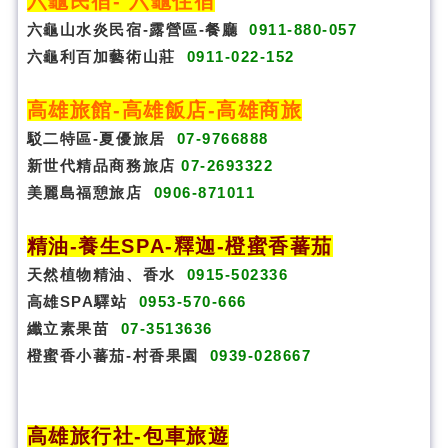
六龜民宿
-
六龜住宿
六龜山水炎民宿-露營區-
餐廳
0911-880-057
六龜利百加藝術山莊
0911-022-152
高雄旅館
-
高雄飯店
-
高雄商旅
駁二特區-夏優旅居
07-9766888
新世代精品商務旅店
07-2693322
美麗島福憩旅店
0906-871011
精油-養生SPA
-
釋迦-橙蜜香蕃茄
天然植物精油、香水
0915-502336
高雄SPA驛站
0953-570-666
纖立素果苗
07-3513636
橙蜜香小蕃茄-村香果園
0939-028667
高雄旅行社
-
包車旅遊