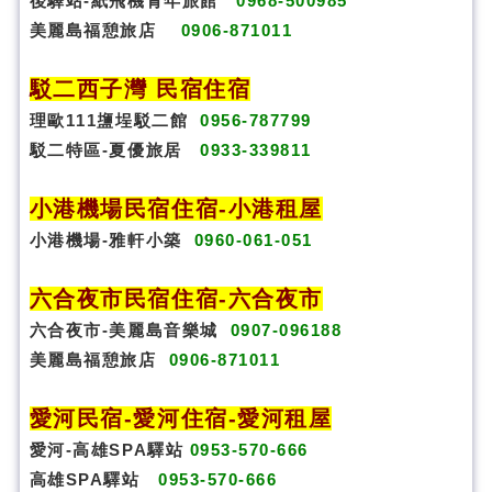
後驛站-紙飛機青年旅館
0968-500985
美麗島福憩旅店
0906-871011
駁二西子灣 民宿住宿
理歐111䀋埕駁二館
0956-787799
駁二特區-夏優旅居
0933-339811
小港機場民宿住宿-小港租屋
小港機場-雅軒小築
0960-061-051
六合夜市民宿
住宿
-六合夜市
六合夜市-美麗島音樂城
0907-096188
美麗島福憩旅店
0906-871011
愛河民宿-愛河住宿-愛河租屋
愛河-高雄SPA驛站
0953-570-666
高雄SPA驛站
0953-570-666