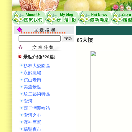
85大樓
景點介紹(*20篇)
杉林大愛園區
永齡農場
旗山老街
美濃景點
駁二藝術特區
愛河
西子灣渡輪站
愛河之心
漢神巨蛋
瑞豐夜市