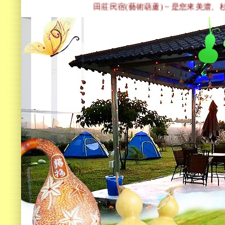
田莊民宿(藝術葫蘆) ~ 是您來美濃、