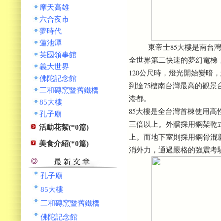
摩天高雄
六合夜市
夢時代
蓮池潭
東帝士85大樓是南台灣最
英國領事館
全世界第二快速的夢幻電梯，
義大世界
120公尺時，燈光開始變
佛陀記念館
到達75樓南台灣最高的觀景
三和磚窯暨舊鐵橋
港都。
85大樓
85大樓是全台灣首棟使用高
孔子廟
三倍以上。外牆採用鋼架乾式
活動花絮(*0篇)
上。而地下室則採用鋼骨混
美食介紹(*0篇)
消外力，通過嚴格的強震考
孔子廟
85大樓
三和磚窯暨舊鐵橋
佛陀記念館