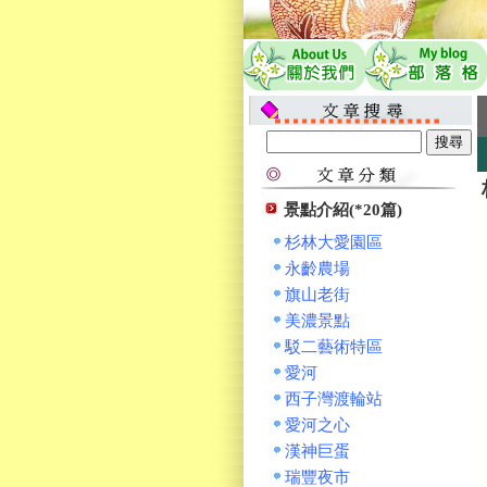
景點介紹(*20篇)
杉林大愛園區
永齡農場
旗山老街
美濃景點
駁二藝術特區
愛河
西子灣渡輪站
愛河之心
漢神巨蛋
瑞豐夜市