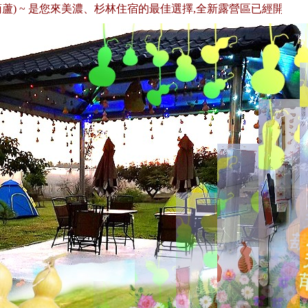
 ~ 是您來美濃、杉林住宿的最佳選擇,全新露營區已經開放囉！歡迎